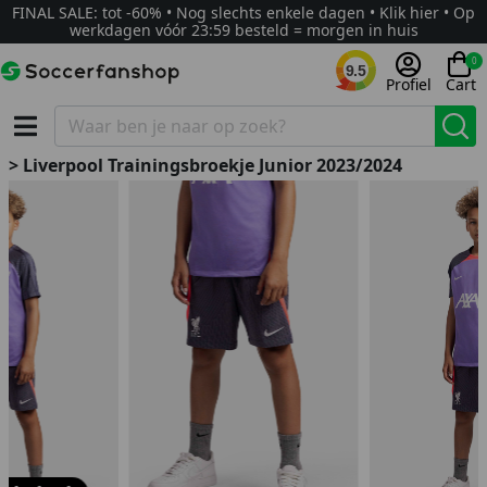
FINAL SALE: tot -60% • Nog slechts enkele dagen • Klik hier • Op
werkdagen vóór 23:59 besteld = morgen in huis
0
9.5
Profiel
Cart
> Liverpool Trainingsbroekje Junior 2023/2024