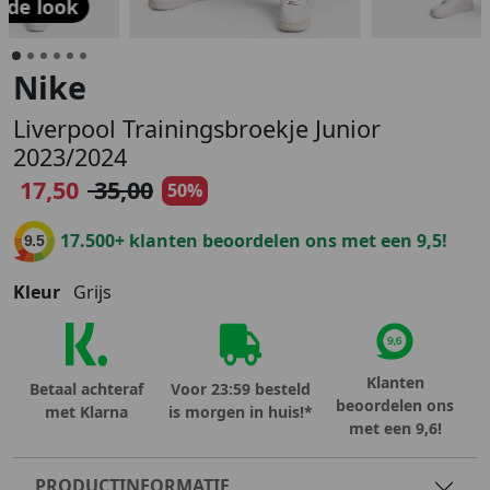
 de look
Nike
Liverpool Trainingsbroekje Junior
2023/2024
17,50
35,00
50%
17.500+ klanten beoordelen ons met een 9,5!
9.5
Kleur
Grijs
Klanten
Betaal achteraf
Voor 23:59 besteld
beoordelen ons
met Klarna
is morgen in huis!*
met een 9,6!
PRODUCTINFORMATIE