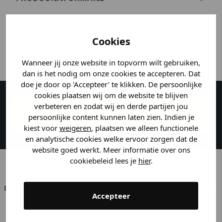
MATERIAAL & WASVOORSCHRIFT
Cookies
ANDERE BESTELDEN OOK
Wanneer jij onze website in topvorm wilt gebruiken,
dan is het nodig om onze cookies te accepteren. Dat
doe je door op 'Accepteer' te klikken. De persoonlijke
cookies plaatsen wij om de website te blijven
verbeteren en zodat wij en derde partijen jou
Maak een account aan en ontvang 5%
persoonlijke content kunnen laten zien. Indien je
korting op je eerste bestelling!
kiest voor
weigeren
, plaatsen we alleen functionele
en analytische cookies welke ervoor zorgen dat de
website goed werkt. Meer informatie over ons
cookiebeleid lees je
hier
.
Betaal achteraf met
Voor 23:59 besteld
Klanten beoordelen
Accepteer
Klarna
is morgen in huis!*
ons met een 9,6!