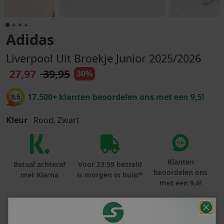
Adidas
Liverpool Uit Broekje Junior 2025/2026
27,97
39,95
30%
17.500+ klanten beoordelen ons met een 9,5!
9.5
Kleur
Rood, Zwart
Klanten
Betaal achteraf
Voor 23:59 besteld
beoordelen ons
met Klarna
is morgen in huis!*
met een 9,6!
PRODUCTINFORMATIE