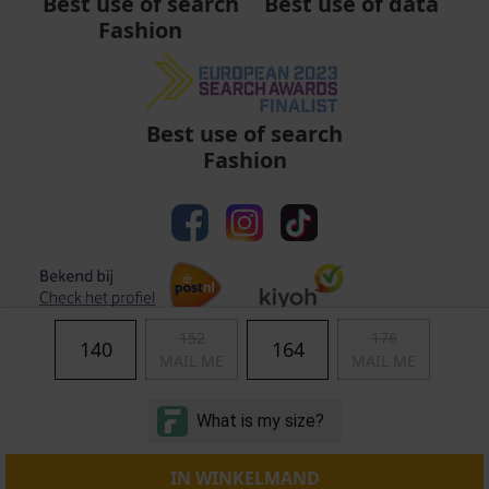
Best use of data
Best use of search
Fashion
Best use of search
Fashion
152
176
140
164
MAIL ME
MAIL ME
Algemene voorwaarden
|
Privacy
|
Cookies
|
© Copyright 2011 - 2026 Soccerfanshop
IN WINKELMAND
S:Server-01-AMS