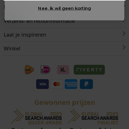
Retourneren
Nee, ik wil geen korting
Verzend- en retourinformatie
Laat je inspireren
Winkel
Gewonnen prijzen