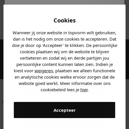
MATERIAAL & WASVOORSCHRIFT
Je hebt een mystery
korting ontvangen!
Cookies
ANDERE BESTELDEN OOK
Vertel ons waar je naar op
Wanneer jij onze website in topvorm wilt gebruiken,
zoek bent en claim direct
dan is het nodig om onze cookies te accepteren. Dat
jouw
korting
.
doe je door op 'Accepteer' te klikken. De persoonlijke
cookies plaatsen wij om de website te blijven
Maak een account aan en ontvang 5%
verbeteren en zodat wij en derde partijen jou
korting op je eerste bestelling!
persoonlijke content kunnen laten zien. Indien je
Heren kleding
kiest voor
weigeren
, plaatsen we alleen functionele
en analytische cookies welke ervoor zorgen dat de
website goed werkt. Meer informatie over ons
Dames kleding
cookiebeleid lees je
hier
.
Betaal achteraf met
Voor 23:59 besteld
Klanten beoordelen
Kids kleding
Klarna
is morgen in huis!*
ons met een 9,6!
Accepteer
Gewoon rondkijken
Klantenservice