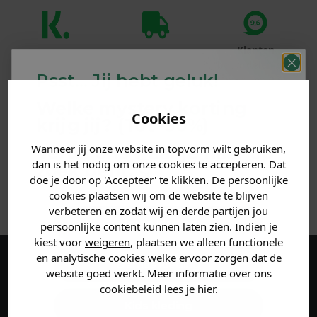
Klanten
Betaal achteraf
Voor 23:59 besteld
beoordelen ons
met Klarna
is morgen in huis!*
Psst... Jij hebt geluk!
met een 9,6!
Welke mystery
korting
Cookies
PRODUCTINFORMATIE
krijg jij? (Tot
-30%
)
Wanneer jij onze website in topvorm wilt gebruiken,
Vertel ons waar je naar op
MATERIAAL & WASVOORSCHRIFT
dan is het nodig om onze cookies te accepteren. Dat
zoek bent. 👇
doe je door op 'Accepteer' te klikken. De persoonlijke
ANDERE BESTELDEN OOK
cookies plaatsen wij om de website te blijven
verbeteren en zodat wij en derde partijen jou
Heren kleding
persoonlijke content kunnen laten zien. Indien je
kiest voor
weigeren
, plaatsen we alleen functionele
en analytische cookies welke ervoor zorgen dat de
Dames kleding
Maak een account aan en ontvang 5%
website goed werkt. Meer informatie over ons
cookiebeleid lees je
hier
.
korting op je eerste bestelling!
Kids kleding