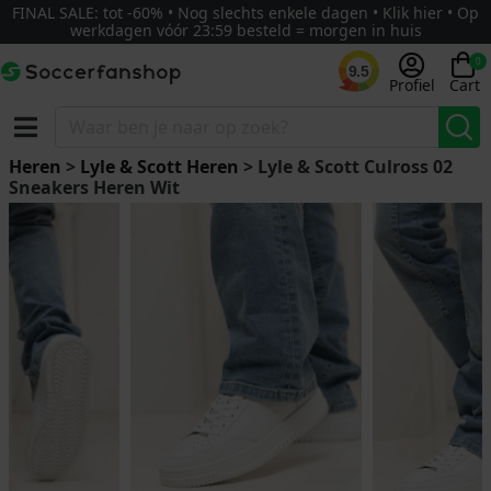
FINAL SALE: tot -60% • Nog slechts enkele dagen • Klik hier • Op
werkdagen vóór 23:59 besteld = morgen in huis
0
9.5
Profiel
Cart
Heren
>
Lyle & Scott Heren
> Lyle & Scott Culross 02
Sneakers Heren Wit