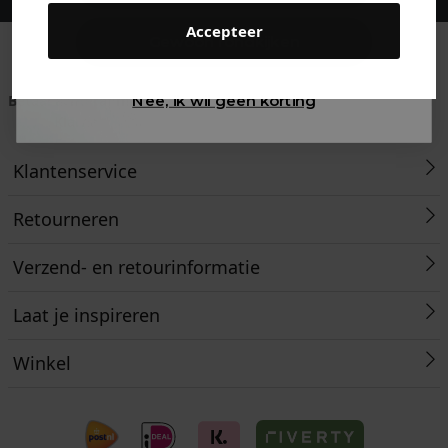
Accepteer
Gewoon rondkijken
Betaal achteraf met
Voor 23:59 besteld
Klanten beoordelen
Nee, ik wil geen korting
Klarna
is morgen in huis!*
ons met een 9,6!
Klantenservice
Retourneren
Verzend- en retourinformatie
Laat je inspireren
Winkel