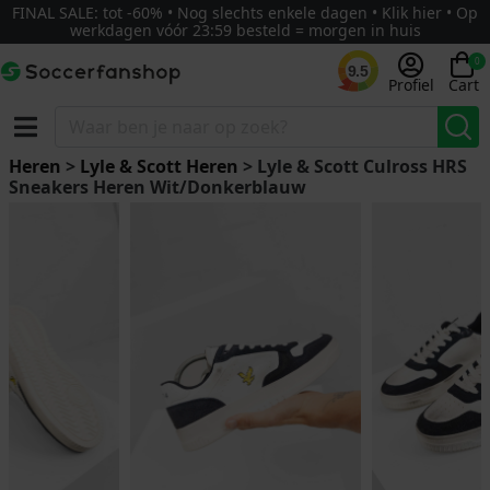
FINAL SALE: tot -60% • Nog slechts enkele dagen • Klik hier • Op
werkdagen vóór 23:59 besteld = morgen in huis
0
9.5
Profiel
Cart
Heren
>
Lyle & Scott Heren
> Lyle & Scott Culross HRS
Sneakers Heren Wit/Donkerblauw