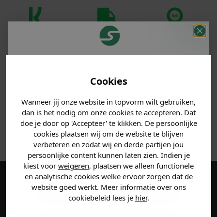
Klanten
Betaal achteraf
Voor 23:59 besteld
beoordelen ons
met Klarna
is morgen in huis!*
met een 9,6!
Je hebt een mystery
korting ontvangen!
Cookies
PRODUCTINFORMATIE
Vertel ons waar je naar op
Wanneer jij onze website in topvorm wilt gebruiken,
MATERIAAL & WASVOORSCHRIFT
zoek bent en claim direct
dan is het nodig om onze cookies te accepteren. Dat
jouw
korting
.
doe je door op 'Accepteer' te klikken. De persoonlijke
ANDERE BESTELDEN OOK
cookies plaatsen wij om de website te blijven
verbeteren en zodat wij en derde partijen jou
persoonlijke content kunnen laten zien. Indien je
Heren kleding
kiest voor
weigeren
, plaatsen we alleen functionele
en analytische cookies welke ervoor zorgen dat de
Maak een account aan en ontvang 5%
website goed werkt. Meer informatie over ons
Dames kleding
cookiebeleid lees je
hier
.
korting op je eerste bestelling!