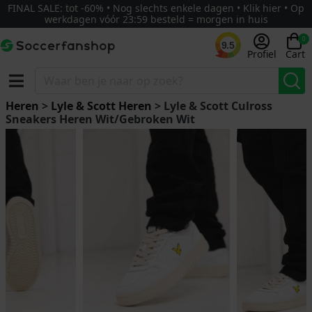
FINAL SALE: tot -60% • Nog slechts enkele dagen • Klik hier • Op
werkdagen vóór 23:59 besteld = morgen in huis
0
9.5
Profiel
Cart
Heren
>
Lyle & Scott Heren
> Lyle & Scott Culross
Sneakers Heren Wit/Gebroken Wit