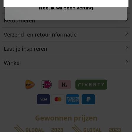
Klantenservice
Nee, ik wil geen korting
Retourneren
Verzend- en retourinformatie
Laat je inspireren
Winkel
Gewonnen prijzen