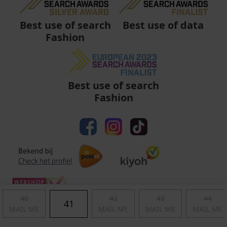
Best use of data
Best use of search
Fashion
Best use of search
Fashion
40
42
43
44
41
MAIL ME
MAIL ME
MAIL ME
MAIL ME
Algemene voorwaarden
|
Privacy
|
Cookies