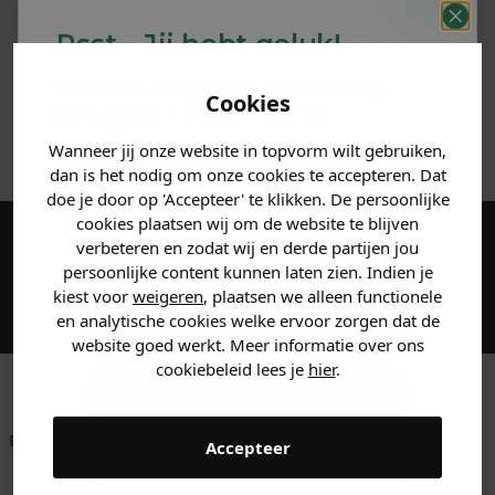
PRODUCTINFORMATIE
Psst... Jij hebt geluk!
MATERIAAL & WASVOORSCHRIFT
Welke mystery
korting
Cookies
krijg jij? (Tot
-30%
)
ANDERE BESTELDEN OOK
Wanneer jij onze website in topvorm wilt gebruiken,
Vertel ons waar je naar op
dan is het nodig om onze cookies te accepteren. Dat
zoek bent. 👇
doe je door op 'Accepteer' te klikken. De persoonlijke
cookies plaatsen wij om de website te blijven
verbeteren en zodat wij en derde partijen jou
Maak een account aan en ontvang 5%
Heren kleding
persoonlijke content kunnen laten zien. Indien je
korting op je eerste bestelling!
kiest voor
weigeren
, plaatsen we alleen functionele
en analytische cookies welke ervoor zorgen dat de
Dames kleding
website goed werkt. Meer informatie over ons
cookiebeleid lees je
hier
.
Kids kleding
Betaal achteraf met
Voor 23:59 besteld
Klanten beoordelen
Accepteer
Gewoon rondkijken
Klarna
is morgen in huis!*
ons met een 9,6!