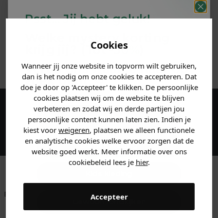
PRODUCTINFORMATIE
Psst... Jij hebt geluk!
MATERIAAL & WASVOORSCHRIFT
Welke mystery
korting
Cookies
krijg jij? (Tot
-30%
)
ANDERE BESTELDEN OOK
Wanneer jij onze website in topvorm wilt gebruiken,
Vertel ons waar je naar op
dan is het nodig om onze cookies te accepteren. Dat
zoek bent. 👇
doe je door op 'Accepteer' te klikken. De persoonlijke
cookies plaatsen wij om de website te blijven
verbeteren en zodat wij en derde partijen jou
Maak een account aan en ontvang 5%
Heren kleding
persoonlijke content kunnen laten zien. Indien je
korting op je eerste bestelling!
kiest voor
weigeren
, plaatsen we alleen functionele
en analytische cookies welke ervoor zorgen dat de
Dames kleding
website goed werkt. Meer informatie over ons
cookiebeleid lees je
hier
.
Kids kleding
Betaal achteraf met
Voor 23:59 besteld
Klanten beoordelen
Accepteer
Gewoon rondkijken
Klarna
is morgen in huis!*
ons met een 9,6!