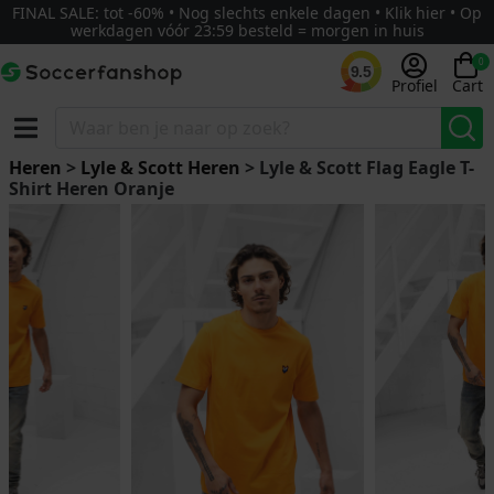
FINAL SALE: tot -60% • Nog slechts enkele dagen • Klik hier • Op
werkdagen vóór 23:59 besteld = morgen in huis
0
9.5
Profiel
Cart
Heren
>
Lyle & Scott Heren
> Lyle & Scott Flag Eagle T-
Shirt Heren Oranje