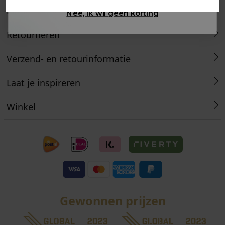
Klantenservice
Nee, ik wil geen korting
Retourneren
Verzend- en retourinformatie
Laat je inspireren
Winkel
Gewonnen prijzen