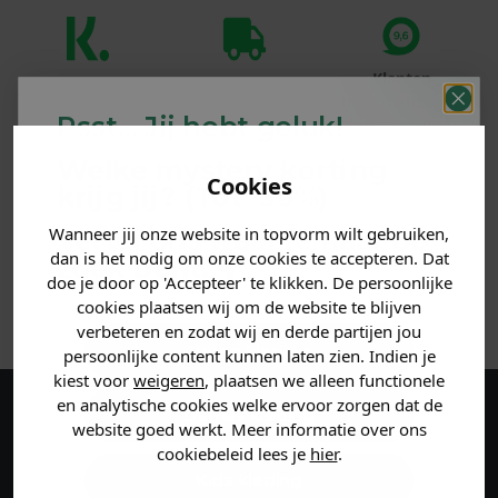
Klanten
Betaal achteraf
Voor 23:59 besteld
beoordelen ons
met Klarna
is morgen in huis!*
Psst... Jij hebt geluk!
met een 9,6!
Welke mystery
korting
Cookies
PRODUCTINFORMATIE
krijg jij? (Tot
-30%
)
Wanneer jij onze website in topvorm wilt gebruiken,
Vertel ons waar je naar op
MATERIAAL & WASVOORSCHRIFT
dan is het nodig om onze cookies te accepteren. Dat
zoek bent. 👇
doe je door op 'Accepteer' te klikken. De persoonlijke
ANDERE BESTELDEN OOK
cookies plaatsen wij om de website te blijven
verbeteren en zodat wij en derde partijen jou
Heren kleding
persoonlijke content kunnen laten zien. Indien je
kiest voor
weigeren
, plaatsen we alleen functionele
en analytische cookies welke ervoor zorgen dat de
Dames kleding
Maak een account aan en ontvang 5%
website goed werkt. Meer informatie over ons
cookiebeleid lees je
hier
.
korting op je eerste bestelling!
Kids kleding