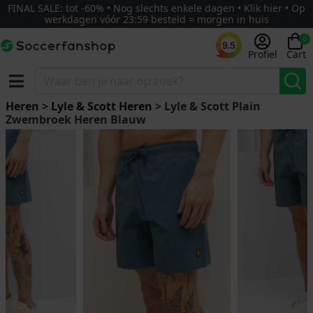
FINAL SALE: tot -60% • Nog slechts enkele dagen • Klik hier • Op
werkdagen vóór 23:59 besteld = morgen in huis
0
9.5
Profiel
Cart
Heren
>
Lyle & Scott Heren
> Lyle & Scott Plain
Zwembroek Heren Blauw