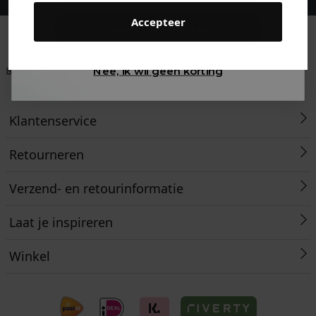
Accepteer
Gewoon rondkijken
Betaal achteraf met
Voor 23:59 besteld
Klanten beoordelen
Nee, ik wil geen korting
Klarna
is morgen in huis!*
ons met een 9,6!
Klantenservice
Retourneren
Verzend- en retourinformatie
Laat je inspireren
Winkel