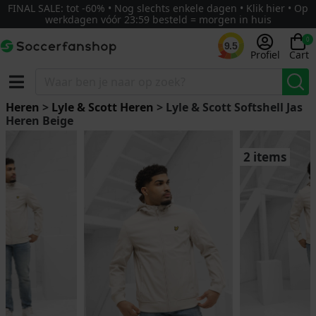
FINAL SALE: tot -60% • Nog slechts enkele dagen • Klik hier • Op
werkdagen vóór 23:59 besteld = morgen in huis
0
9.5
Profiel
Cart
Heren
>
Lyle & Scott Heren
> Lyle & Scott Softshell Jas
Heren Beige
2 items