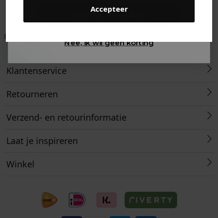
Accepteer
Gewoon rondkijken
Betaal achteraf met
Voor 23:59 besteld
Klanten beoordelen
Nee, ik wil geen korting
Klarna
is morgen in huis!*
ons met een 9,6!
Klantenservice
Retourneren
Verzend- en retourinformatie
Laat je inspireren
Winkel