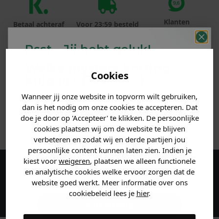
Klanten
Betaal achteraf
Voor 23:59 besteld
beoordelen ons
met Klarna
is morgen in huis!*
met een 9,6!
Psst... Jij hebt geluk!
Welke mystery
korting
PRODUCTINFORMATIE
Cookies
krijg jij? (Tot
-30%
)
MATERIAAL & WASVOORSCHRIFT
Wanneer jij onze website in topvorm wilt gebruiken,
Vertel ons waar je naar op
dan is het nodig om onze cookies te accepteren. Dat
zoek bent. 👇
doe je door op 'Accepteer' te klikken. De persoonlijke
ANDERE BESTELDEN OOK
cookies plaatsen wij om de website te blijven
verbeteren en zodat wij en derde partijen jou
Heren kleding
persoonlijke content kunnen laten zien. Indien je
kiest voor
weigeren
, plaatsen we alleen functionele
en analytische cookies welke ervoor zorgen dat de
Maak een account aan en ontvang 5%
Dames kleding
website goed werkt. Meer informatie over ons
korting op je eerste bestelling!
cookiebeleid lees je
hier
.
Kids kleding