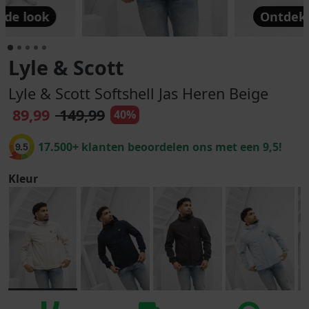
 de look
Ontdek 
Lyle & Scott
Lyle & Scott Softshell Jas Heren Beige
89,99
149,99
40%
17.500+ klanten beoordelen ons met een 9,5!
9.5
Kleur