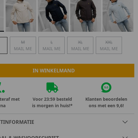
Marokko
Nigeria
MID SEASON-SALE KIDS
Portugal
Spanje
M
L
XL
XXL
MAIL ME
MAIL ME
MAIL ME
MAIL ME
IN WINKELMAND
teraf met
Voor 23:59 besteld
Klanten beoordelen
rna
is morgen in huis!*
ons met een 9,6!
TINFORMATIE
AAL & WASVOORSCHRIFT