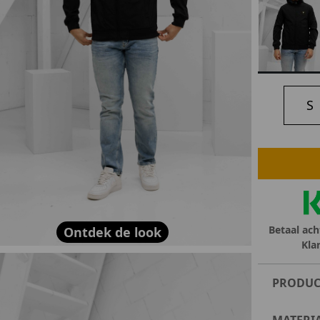
lubs
MID SEASON-SALE DAMES
çe
ay
S
Betaal ach
Ontdek de look
Kla
PRODUC
MATERI