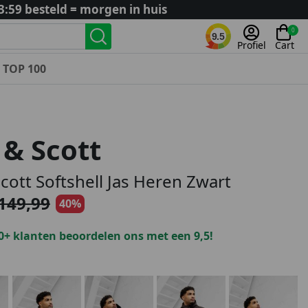
3:59 besteld = morgen in huis
0
9.5
Profiel
Cart
TOP 100
Landenteams
Nederland
 & Scott
Algerije
Argentinië
Scott Softshell Jas Heren Zwart
België
149,99
40%
Curaçao
Duitsland
0+ klanten beoordelen ons met een 9,5!
Engeland
Frankrijk
Italië
Kroatië