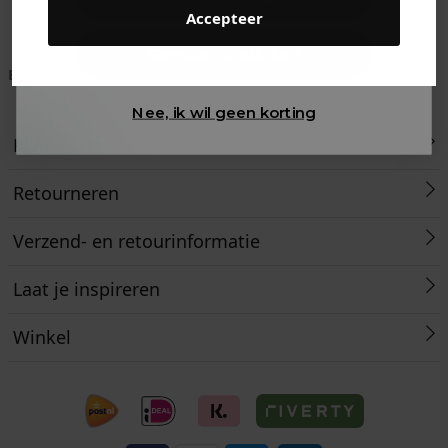
Accepteer
Gewoon rondkijken
Betaal achteraf met
Voor 23:59 besteld
Klanten beoordelen
Klarna
is morgen in huis!*
ons met een 9,6!
Nee, ik wil geen korting
Klantenservice
Retourneren
Verzend- en retourinformatie
Laat je inspireren
Winkel