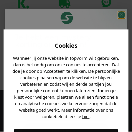
Klanten
Betaal achteraf
Voor 23:59 besteld
beoordelen ons
met Klarna
is morgen in huis!*
met een 9,6!
Je hebt een mystery
PRODUCTINFORMATIE
korting ontvangen!
Cookies
Vertel ons waar je naar op
MATERIAAL & WASVOORSCHRIFT
Wanneer jij onze website in topvorm wilt gebruiken,
zoek bent en claim direct
dan is het nodig om onze cookies te accepteren. Dat
jouw
korting
.
doe je door op 'Accepteer' te klikken. De persoonlijke
ANDERE BESTELDEN OOK
cookies plaatsen wij om de website te blijven
verbeteren en zodat wij en derde partijen jou
persoonlijke content kunnen laten zien. Indien je
Heren kleding
kiest voor
weigeren
, plaatsen we alleen functionele
en analytische cookies welke ervoor zorgen dat de
Maak een account aan en ontvang 5%
website goed werkt. Meer informatie over ons
korting op je eerste bestelling!
Dames kleding
cookiebeleid lees je
hier
.
Kids kleding