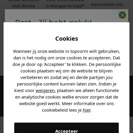
beoordelen ons
met Klarna
is morgen in huis!*
met een 9,6!
Psst... Jij hebt geluk!
PRODUCTINFORMATIE
Welke mystery
korting
Cookies
krijg jij? (Tot
-30%
)
MATERIAAL & WASVOORSCHRIFT
Wanneer jij onze website in topvorm wilt gebruiken,
Vertel ons waar je naar op
ANDERE BESTELDEN OOK
dan is het nodig om onze cookies te accepteren. Dat
zoek bent. 👇
doe je door op 'Accepteer' te klikken. De persoonlijke
cookies plaatsen wij om de website te blijven
verbeteren en zodat wij en derde partijen jou
Heren kleding
persoonlijke content kunnen laten zien. Indien je
kiest voor
weigeren
, plaatsen we alleen functionele
Maak een account aan en ontvang 5%
en analytische cookies welke ervoor zorgen dat de
korting op je eerste bestelling!
Dames kleding
website goed werkt. Meer informatie over ons
cookiebeleid lees je
hier
.
Kids kleding
Accepteer