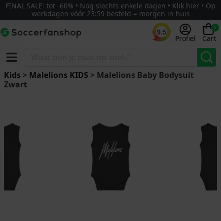
FINAL SALE: tot -60% • Nog slechts enkele dagen • Klik hier • Op
werkdagen vóór 23:59 besteld = morgen in huis
0
9.5
Profiel
Cart
Kids
>
Malelions KIDS
> Malelions Baby Bodysuit
Zwart