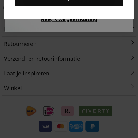
Gewoon rondkijken
Betaal achteraf met
Voor 23:59 besteld
Klanten beoordelen
Klarna
is morgen in huis!*
ons met een 9,6!
Nee, ik wil geen korting
Klantenservice
Retourneren
Verzend- en retourinformatie
Laat je inspireren
Winkel