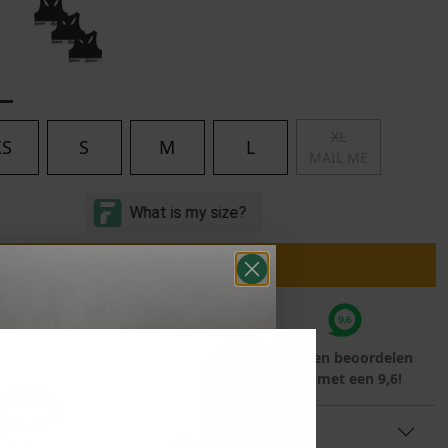
Marokko
Nigeria
MID SEASON-SALE KIDS
Portugal
Spanje
XL
XS
S
M
L
MAIL ME
IN WINKELMAND
teraf met
Voor 23:59 besteld
Klanten beoordelen
rna
is morgen in huis!*
ons met een 9,6!
TINFORMATIE