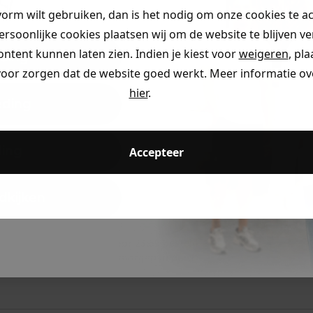
👇
vorm wilt gebruiken, dan is het nodig om onze cookies te a
MATERI
persoonlijke cookies plaatsen wij om de website te blijven v
ontent kunnen laten zien. Indien je kiest voor
weigeren
, pl
ding
voor zorgen dat de website goed werkt. Meer informatie ove
hier
.
eding
ccount aan en ontvang 5% korting op je eerste 
ding
Accepteer
dkijken
Voor 23:59 besteld
is morgen in huis!*