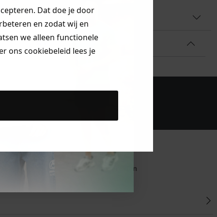
ccepteren. Dat doe je door
AAL & WASVOORSCHRIFT
erbeteren en zodat wij en
aatsen we alleen functionele
r ons cookiebeleid lees je
bestelling!
Klanten beoordelen
ons met een 9,6!