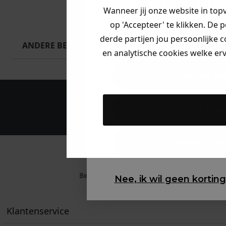
op zoek bent. 
Wanneer jij onze website in top
op 'Accepteer' te klikken. De 
derde partijen jou persoonlijke c
Heren kle
ANDERE BESTELDEN OOK
en analytische cookies welke er
Dames kl
Maak een a
Kids kle
Gewoon ron
Betaal achteraf met
Nee, ik wil geen korting
Klarna
Klantenservice