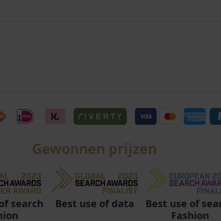
Gewonnen prijzen
Best use of data
Best use of sea
of search
Fashion
hion