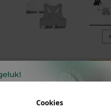
lubs
MID SEASON-SALE DAMES
çe
ay
 geluk!
y
korting
Betaal ach
-30%
)
Kla
Cookies
r je naar
PRODUC