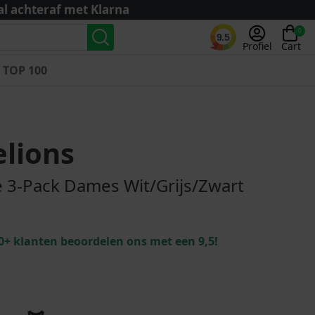
al achteraf met Klarna
0
9.5
Profiel
Cart
TOP 100
Landenteams
Nederland
lions
Algerije
Argentinië
e 3-Pack Dames Wit/Grijs/Zwart
België
Curaçao
Duitsland
0+ klanten beoordelen ons met een 9,5!
Engeland
Frankrijk
Italië
Kroatië