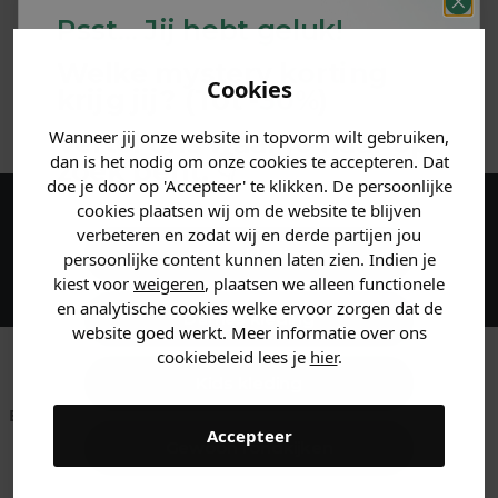
Psst... Jij hebt geluk!
MATERIAAL & WASVOORSCHRIFT
Welke mystery
korting
Cookies
krijg jij? (Tot
-30%
)
ANDERE BESTELDEN OOK
Wanneer jij onze website in topvorm wilt gebruiken,
Vertel ons waar je naar op
dan is het nodig om onze cookies te accepteren. Dat
zoek bent. 👇
doe je door op 'Accepteer' te klikken. De persoonlijke
cookies plaatsen wij om de website te blijven
Maak een account aan en ontvang 5%
verbeteren en zodat wij en derde partijen jou
Heren kleding
persoonlijke content kunnen laten zien. Indien je
korting op je eerste bestelling!
kiest voor
weigeren
, plaatsen we alleen functionele
en analytische cookies welke ervoor zorgen dat de
Dames kleding
website goed werkt. Meer informatie over ons
cookiebeleid lees je
hier
.
Kids kleding
Betaal achteraf met
Voor 23:59 besteld
Klanten beoordelen
Accepteer
Klarna
is morgen in huis!*
ons met een 9,6!
Gewoon rondkijken
Klantenservice