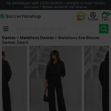
Op werkdagen vóór 23:59 besteld = morgen in huis • Gratis
omruilen • Betaal achteraf met Klarna
0
9.5
Profiel
Cart
Dames
>
Malelions Dames
> Malelions Eve Blouse
Dames Zwart