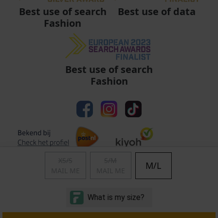
Best use of data
Best use of search
Fashion
Best use of search
Fashion
XS/S
S/M
M/L
MAIL ME
MAIL ME
Algemene voorwaarden
|
Privacy
|
Cookies
|
© Copyright 2011 - 2026 Soccerfanshop