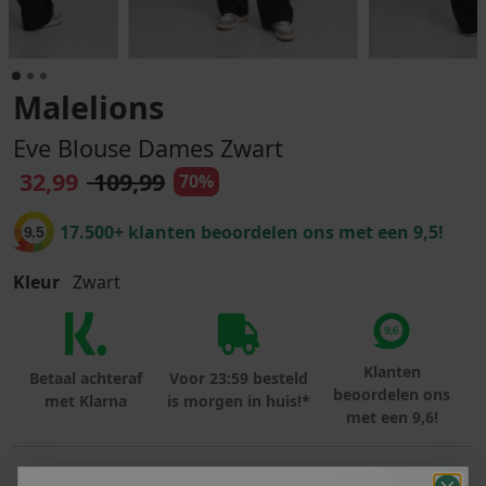
Malelions
Eve Blouse Dames Zwart
32,99
109,99
70%
17.500+ klanten beoordelen ons met een 9,5!
9.5
Kleur
Zwart
Klanten
Betaal achteraf
Voor 23:59 besteld
beoordelen ons
met Klarna
is morgen in huis!*
met een 9,6!
PRODUCTINFORMATIE