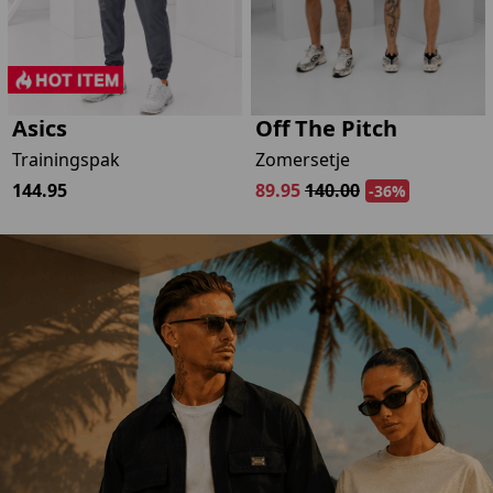
-
Asics
Off The Pitch
Trainingspak
Zomersetje
144.95
89.95
140.00
-36%