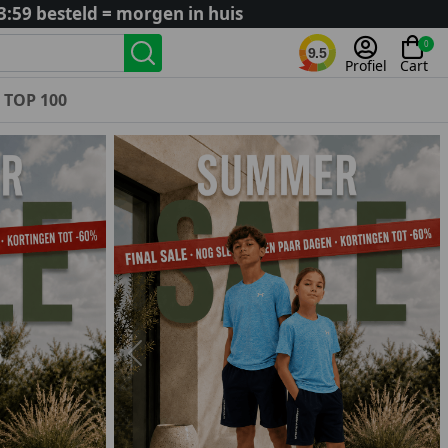
3:59 besteld = morgen in huis
0
9.5
Profiel
Cart
TOP 100
Landenteams
Nederland
Algerije
Argentinië
België
Curaçao
Duitsland
Engeland
Previous
Nex
Frankrijk
Italië
Kroatië