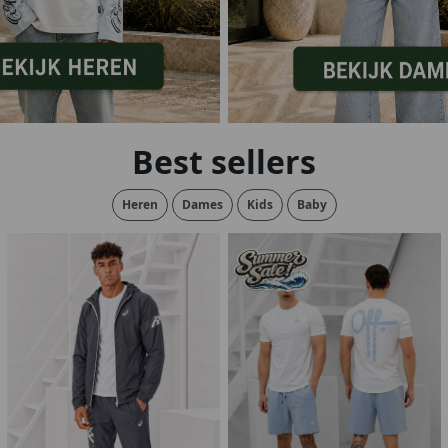
lubs
MID SEASON-SALE DAMES
çe
ay
Best sellers
Heren
Dames
Kids
Baby