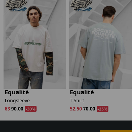
Equalité
Equalité
Longsleeve
T-Shirt
63
90.00
52.50
70.00
-30%
-25%