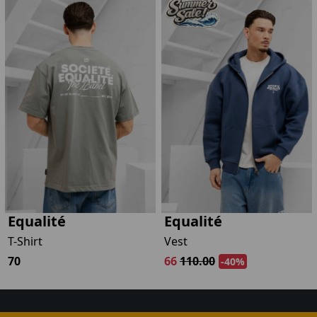
Equalité
Equalité
T-Shirt
Vest
70
66
110.00
-40%