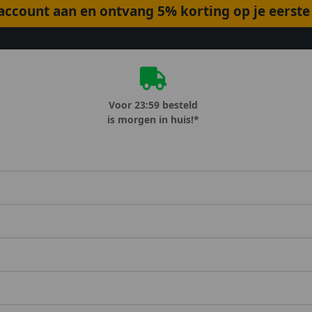
ccount aan en ontvang 5% korting op je eerste 
Voor 23:59 besteld
is morgen in huis!*