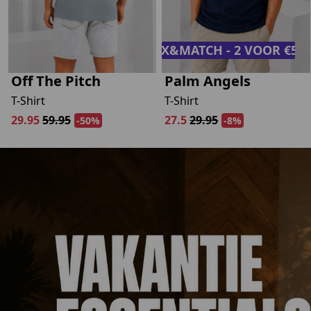
MIX&MATCH - 2 VOOR €50,
Off The Pitch
Palm Angels
T-Shirt
T-Shirt
29.95
59.95
27.5
29.95
-50%
-8%