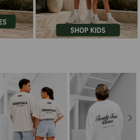
Marokko
Nigeria
MID SEASON-SALE KIDS
Portugal
Spanje