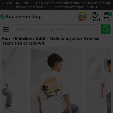
FINAL SALE: tot -60% • Nog slechts enkele dagen • Klik hier • Op
werkdagen vóór 23:59 besteld = morgen in huis
0
9.5
Profiel
Cart
Kids
>
Malelions KIDS
> Malelions Junior Relaxed
Yacht T-shirt Kids Wit