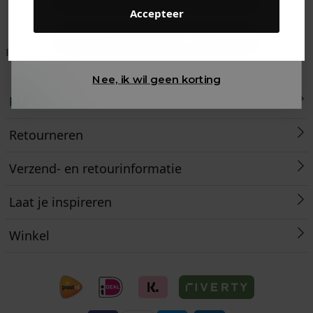
Accepteer
Gewoon rondkijken
Betaal achteraf met
Voor 23:59 besteld
Klanten beoordelen
Klarna
is morgen in huis!*
ons met een 9,6!
Nee, ik wil geen korting
Klantenservice
Retourneren
Verzend- en retourinformatie
Laat je inspireren
Winkel