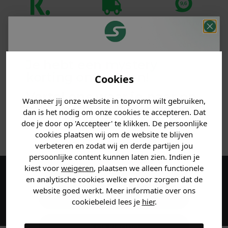
Klanten
Betaal achteraf
Voor 23:59 besteld
beoordelen ons
met Klarna
is morgen in huis!*
met een 9,6!
Je hebt een mystery
PRODUCTINFORMATIE
korting ontvangen!
Cookies
Vertel ons waar je naar op
MATERIAAL & WASVOORSCHRIFT
Wanneer jij onze website in topvorm wilt gebruiken,
zoek bent en claim direct
dan is het nodig om onze cookies te accepteren. Dat
jouw
korting
.
doe je door op 'Accepteer' te klikken. De persoonlijke
ANDERE BESTELDEN OOK
cookies plaatsen wij om de website te blijven
verbeteren en zodat wij en derde partijen jou
persoonlijke content kunnen laten zien. Indien je
Heren kleding
kiest voor
weigeren
, plaatsen we alleen functionele
en analytische cookies welke ervoor zorgen dat de
Maak een account aan en ontvang 5%
website goed werkt. Meer informatie over ons
korting op je eerste bestelling!
Dames kleding
cookiebeleid lees je
hier
.
Kids kleding