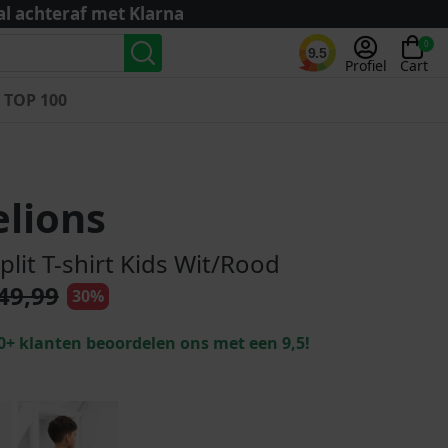
al achteraf met Klarna
0
9.5
Profiel
Cart
TOP 100
Landenteams
Nederland
lions
Algerije
Argentinië
plit T-shirt Kids Wit/Rood
België
49,99
30%
Curaçao
Duitsland
0+ klanten beoordelen ons met een 9,5!
Engeland
Frankrijk
Italië
Kroatië