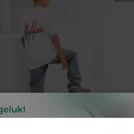
 geluk!
y
korting
-30%
)