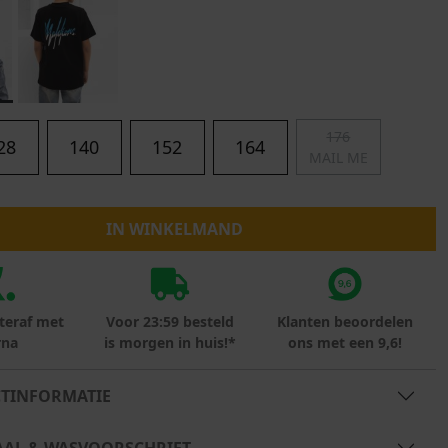
Marokko
Nigeria
MID SEASON-SALE KIDS
Portugal
Spanje
176
28
140
152
164
MAIL ME
IN WINKELMAND
teraf met
Voor 23:59 besteld
Klanten beoordelen
rna
is morgen in huis!*
ons met een 9,6!
TINFORMATIE
AAL & WASVOORSCHRIFT