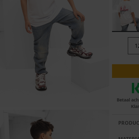
lubs
MID SEASON-SALE DAMES
çe
ay
1
Betaal ach
Kla
PRODUC
MATERI