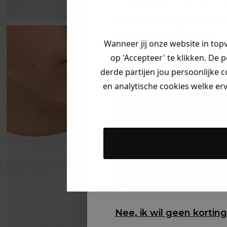
Vertel ons waa
op zoek bent. 
Wanneer jij onze website in top
op 'Accepteer' te klikken. De 
derde partijen jou persoonlijke c
Heren kle
en analytische cookies welke er
Dames kl
Kids kle
Gewoon ron
Nee, ik wil geen korting