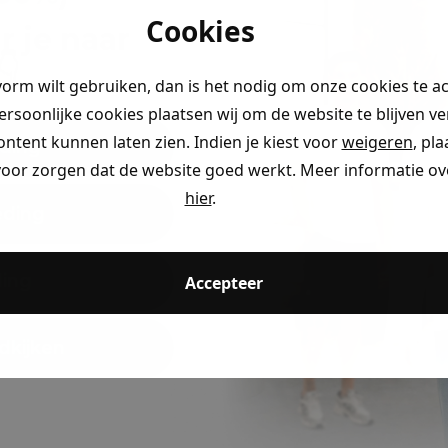
Cookies
r je naar
👇
vorm wilt gebruiken, dan is het nodig om onze cookies te a
persoonlijke cookies plaatsen wij om de website te blijven v
ontent kunnen laten zien. Indien je kiest voor
weigeren
, pl
ding
voor zorgen dat de website goed werkt. Meer informatie ove
hier
.
eding
ding
Accepteer
dkijken