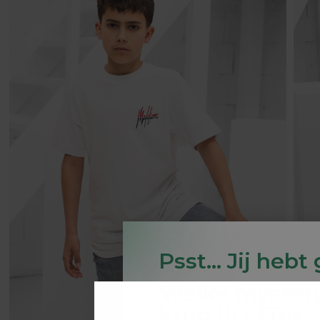
Psst... Jij hebt
Welke myster
krijg jij? (Tot