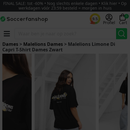
FINAL SALE: tot -60% • Nog slechts enkele dagen • Klik hier • Op
werkdagen vóór 23:59 besteld = morgen in huis
0
9.5
Profiel
Cart
Dames
>
Malelions Dames
> Malelions Limone Di
Capri T-Shirt Dames Zwart