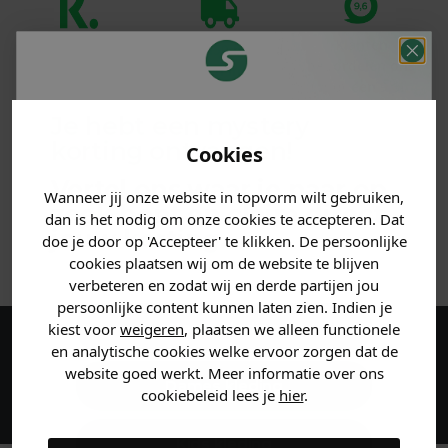
Klanten
Betaal achteraf
Voor 23:59 besteld
beoordelen ons
met Klarna
is morgen in huis!*
met een 9,6!
Je hebt een mystery
PRODUCTINFORMATIE
korting ontvangen!
Cookies
Vertel ons waar je naar op
MATERIAAL & WASVOORSCHRIFT
Wanneer jij onze website in topvorm wilt gebruiken,
zoek bent en claim direct
dan is het nodig om onze cookies te accepteren. Dat
jouw
korting
.
doe je door op 'Accepteer' te klikken. De persoonlijke
ANDERE BESTELDEN OOK
cookies plaatsen wij om de website te blijven
verbeteren en zodat wij en derde partijen jou
persoonlijke content kunnen laten zien. Indien je
Heren kleding
kiest voor
weigeren
, plaatsen we alleen functionele
en analytische cookies welke ervoor zorgen dat de
Maak een account aan en ontvang 5%
website goed werkt. Meer informatie over ons
korting op je eerste bestelling!
Dames kleding
cookiebeleid lees je
hier
.
Kids kleding