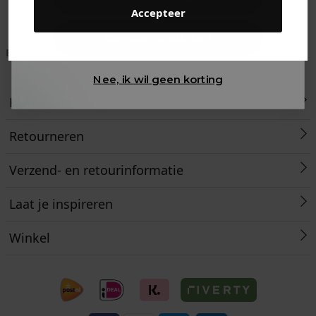
Accepteer
Gewoon rondkijken
Betaal achteraf met
Voor 23:59 besteld
Klanten beoordelen
Klarna
is morgen in huis!*
ons met een 9,6!
Nee, ik wil geen korting
Klantenservice
Retourneren
Verzend- en retourinformatie
Laat je inspireren
Winkel