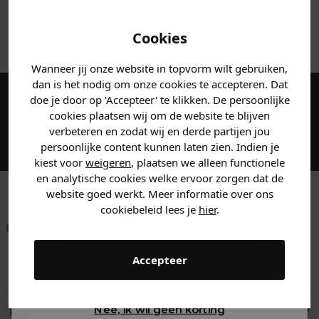
Psst... Jij hebt geluk!
Welke mystery
korting
ANDERE BESTELDEN OOK
Cookies
krijg jij? (Tot
-30%
)
Wanneer jij onze website in topvorm wilt gebruiken,
Vertel ons waar je naar op
dan is het nodig om onze cookies te accepteren. Dat
zoek bent. 👇
doe je door op 'Accepteer' te klikken. De persoonlijke
Maak een account aan en ontvang 5%
cookies plaatsen wij om de website te blijven
korting op je eerste bestelling!
verbeteren en zodat wij en derde partijen jou
Heren kleding
persoonlijke content kunnen laten zien. Indien je
kiest voor
weigeren
, plaatsen we alleen functionele
en analytische cookies welke ervoor zorgen dat de
Dames kleding
website goed werkt. Meer informatie over ons
cookiebeleid lees je
hier
.
Kids kleding
Betaal achteraf met
Voor 23:59 besteld
Klanten beoordelen
Klarna
is morgen in huis!*
ons met een 9,6!
Accepteer
Gewoon rondkijken
Klantenservice
Nee, ik wil geen korting
Retourneren