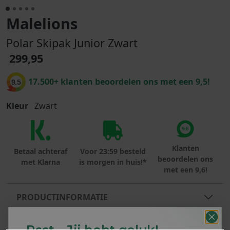
Malelions
Polar Skipak Junior Zwart
299,95
17.500+ klanten beoordelen ons met een 9,5!
9.5
Kleur
Zwart
Klanten
Betaal achteraf
Voor 23:59 besteld
beoordelen ons
met Klarna
is morgen in huis!*
met een 9,6!
PRODUCTINFORMATIE
MATERIAAL & WASVOORSCHRIFT