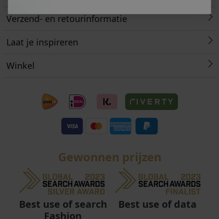
Verzend- en retourinformatie
Laat je inspireren
Winkel
Gewonnen prijzen
Best use of data
Best use of search
Fashion