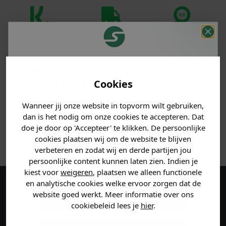
Klanten
Betaal achteraf
Voor 23:59 besteld
beoordelen ons
met Klarna
is morgen in huis!*
met een 9,6!
Je hebt een mystery
korting ontvangen!
PRODUCTINFORMATIE
Cookies
Vertel ons waar je naar op
Wanneer jij onze website in topvorm wilt gebruiken,
MATERIAAL & WASVOORSCHRIFT
zoek bent en claim direct
dan is het nodig om onze cookies te accepteren. Dat
jouw
korting
.
doe je door op 'Accepteer' te klikken. De persoonlijke
ANDERE BESTELDEN OOK
cookies plaatsen wij om de website te blijven
verbeteren en zodat wij en derde partijen jou
persoonlijke content kunnen laten zien. Indien je
Heren kleding
kiest voor
weigeren
, plaatsen we alleen functionele
en analytische cookies welke ervoor zorgen dat de
Maak een account aan en ontvang 5%
website goed werkt. Meer informatie over ons
Dames kleding
cookiebeleid lees je
hier
.
korting op je eerste bestelling!