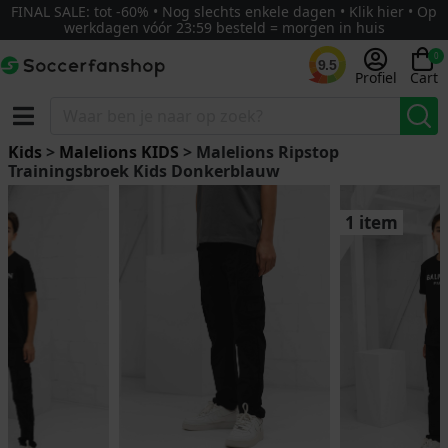
FINAL SALE: tot -60% • Nog slechts enkele dagen • Klik hier • Op
werkdagen vóór 23:59 besteld = morgen in huis
0
9.5
Profiel
Cart
Kids
>
Malelions KIDS
> Malelions Ripstop
Trainingsbroek Kids Donkerblauw
1 item