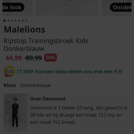
 de look
Ontdek 
Malelions
Ripstop Trainingsbroek Kids
Donkerblauw
44,99
89,99
50%
17.500+ klanten beoordelen ons met een 9,5!
9.5
Kleur
Donkerblauw
Over Desmond
Desmond is 1 meter 53 lang, zijn gewicht is
38 kilo en hij draagt een maat 152 top en
een maat 152 broek.