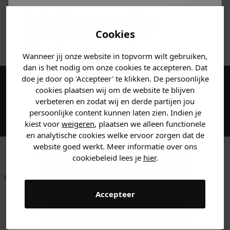
MATERIAAL & WASVOORSCHRIFT
Je hebt een mystery
korting ontvangen!
Cookies
ANDERE BESTELDEN OOK
Vertel ons waar je naar op
Wanneer jij onze website in topvorm wilt gebruiken,
zoek bent en claim direct
dan is het nodig om onze cookies te accepteren. Dat
jouw
korting
.
doe je door op 'Accepteer' te klikken. De persoonlijke
cookies plaatsen wij om de website te blijven
Maak een account aan en ontvang 5%
verbeteren en zodat wij en derde partijen jou
korting op je eerste bestelling!
persoonlijke content kunnen laten zien. Indien je
Heren kleding
kiest voor
weigeren
, plaatsen we alleen functionele
en analytische cookies welke ervoor zorgen dat de
website goed werkt. Meer informatie over ons
Dames kleding
cookiebeleid lees je
hier
.
Betaal achteraf met
Voor 23:59 besteld
Klanten beoordelen
Kids kleding
Klarna
is morgen in huis!*
ons met een 9,6!
Accepteer
Klantenservice
Gewoon rondkijken