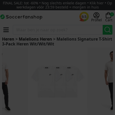
FINAL SALE: tot -60% • Nog slechts enkele dagen • Klik hier • Op
werkdagen vóór 23:59 besteld = morgen in huis
0
9.5
Profiel
Cart
Heren
>
Malelions Heren
> Malelions Signature T-Shirt
3-Pack Heren Wit/Wit/Wit