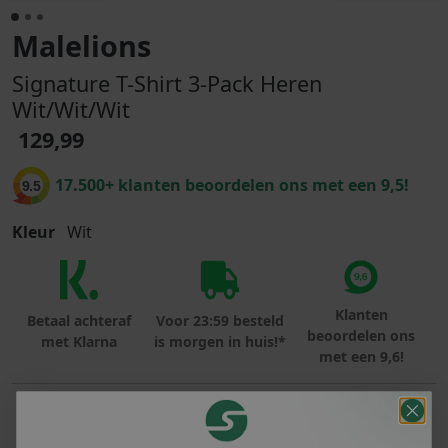
Malelions
Signature T-Shirt 3-Pack Heren
Wit/Wit/Wit
129,99
17.500+ klanten beoordelen ons met een 9,5!
9.5
Kleur
Wit
Klanten
Betaal achteraf
Voor 23:59 besteld
beoordelen ons
met Klarna
is morgen in huis!*
met een 9,6!
PRODUCTINFORMATIE