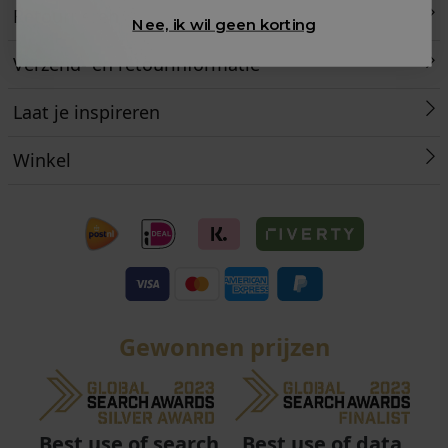
Retourneren
Nee, ik wil geen korting
Verzend- en retourinformatie
Laat je inspireren
Winkel
Gewonnen prijzen
Best use of data
Best use of search