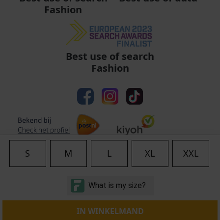
Fashion
Best use of search
Fashion
S
M
L
XL
XXL
Algemene voorwaarden
|
Privacy
|
Cookies
|
© Copyright 2011 - 2026 Soccerfanshop
IN WINKELMAND
S:Server-02-AMS