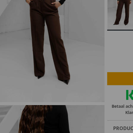
lubs
MID SEASON-SALE DAMES
çe
ay
Betaal ach
Kla
PRODUC