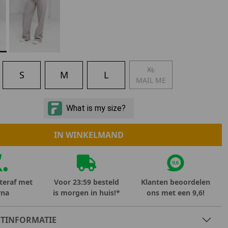
Marokko
Nigeria
MID SEASON-SALE KIDS
Portugal
Spanje
XL
S
M
L
MAIL ME
IN WINKELMAND
teraf met
Voor 23:59 besteld
Klanten beoordelen
rna
is morgen in huis!*
ons met een 9,6!
TINFORMATIE