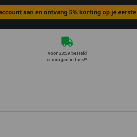
ccount aan en ontvang 5% korting op je eerste 
Voor 23:59 besteld
is morgen in huis!*