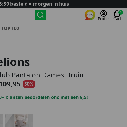
3:59 besteld = morgen in huis
0
9.5
Profiel
Cart
TOP 100
Landenteams
Nederland
lions
Algerije
Argentinië
Club Pantalon Dames Bruin
België
109,95
50%
Curaçao
Duitsland
0+ klanten beoordelen ons met een 9,5!
Engeland
Frankrijk
Italië
Kroatië