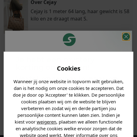
Over Cejay
Cejay is 1 meter 64 lang, haar gewicht is 58
kilo en ze draagt maat S.
Klanten
Betaal achteraf
Voor 23:59 besteld
Je hebt een mystery
beoordelen ons
met Klarna
is morgen in huis!*
korting ontvangen!
Cookies
met een 9,6!
Vertel ons waar je naar op
Wanneer jij onze website in topvorm wilt gebruiken,
PRODUCTINFORMATIE
zoek bent en claim direct
dan is het nodig om onze cookies te accepteren. Dat
jouw
korting
.
doe je door op 'Accepteer' te klikken. De persoonlijke
MATERIAAL & WASVOORSCHRIFT
cookies plaatsen wij om de website te blijven
verbeteren en zodat wij en derde partijen jou
persoonlijke content kunnen laten zien. Indien je
ANDERE BESTELDEN OOK
Heren kleding
kiest voor
weigeren
, plaatsen we alleen functionele
en analytische cookies welke ervoor zorgen dat de
website goed werkt. Meer informatie over ons