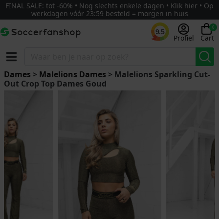
FINAL SALE: tot -60% • Nog slechts enkele dagen • Klik hier • Op
werkdagen vóór 23:59 besteld = morgen in huis
0
9.5
Profiel
Cart
Dames
>
Malelions Dames
> Malelions Sparkling Cut-
Out Crop Top Dames Goud