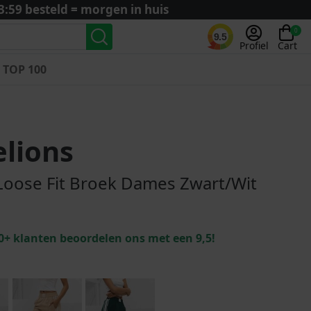
3:59 besteld = morgen in huis
0
9.5
Profiel
Cart
TOP 100
Landenteams
Nederland
lions
Algerije
Argentinië
Loose Fit Broek Dames Zwart/Wit
België
Curaçao
Duitsland
0+ klanten beoordelen ons met een 9,5!
Engeland
Frankrijk
Italië
Kroatië