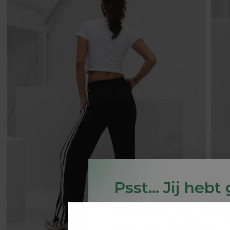
Psst... Jij hebt
Welke myster
krijg jij? (Tot