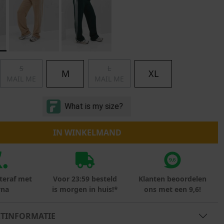
Marokko
Nigeria
MID SEASON-SALE KIDS
Portugal
Spanje
S
L
M
XL
MAIL ME
MAIL ME
IN WINKELMAND
teraf met
Voor 23:59 besteld
Klanten beoordelen
rna
is morgen in huis!*
ons met een 9,6!
TINFORMATIE