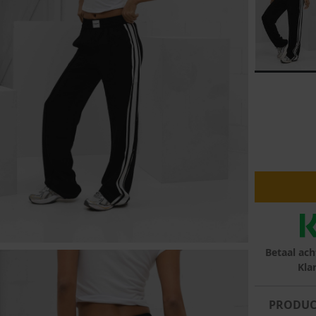
lubs
MID SEASON-SALE DAMES
çe
ay
Betaal ach
Kla
PRODUC