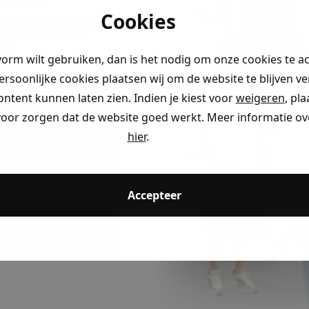
Cookies
r je naar
👇
vorm wilt gebruiken, dan is het nodig om onze cookies te a
persoonlijke cookies plaatsen wij om de website te blijven v
ontent kunnen laten zien. Indien je kiest voor
weigeren
, pl
ding
voor zorgen dat de website goed werkt. Meer informatie ove
hier
.
eding
ding
Accepteer
dkijken