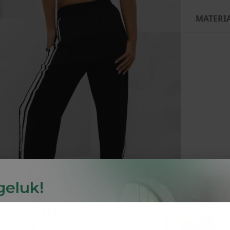
MATERI
 geluk!
y
korting
-30%
)