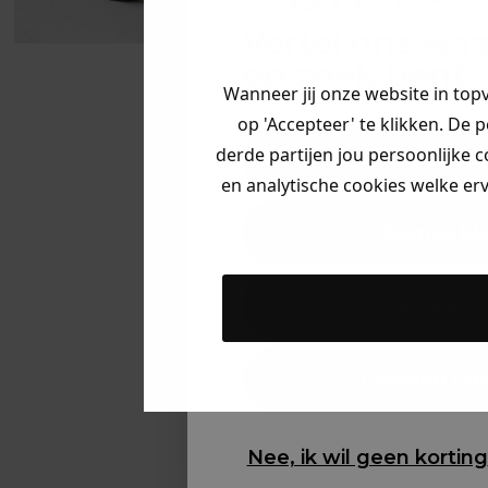
Vertel ons waa
op zoek bent. 
Wanneer jij onze website in top
op 'Accepteer' te klikken. De 
derde partijen jou persoonlijke c
Heren kle
en analytische cookies welke er
Dames kl
Kids kle
Gewoon ron
Nee, ik wil geen korting