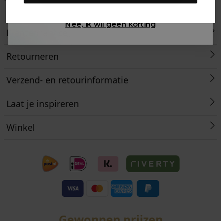
Klarna
is morgen in huis!*
ons met een 9,6!
Nee, ik wil geen korting
Klantenservice
Retourneren
Verzend- en retourinformatie
Laat je inspireren
Winkel
Gewonnen prijzen