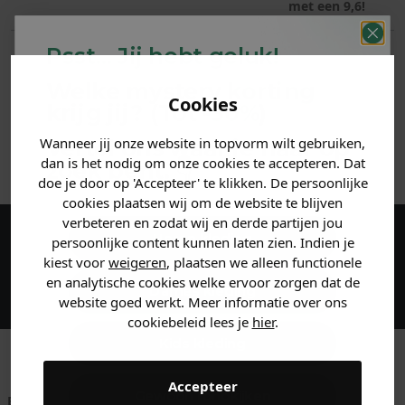
met een 9,6!
Psst... Jij hebt geluk!
PRODUCTINFORMATIE
Welke mystery
korting
MATERIAAL & WASVOORSCHRIFT
Cookies
krijg jij? (Tot
-30%
)
Wanneer jij onze website in topvorm wilt gebruiken,
Vertel ons waar je naar op
ANDERE BESTELDEN OOK
dan is het nodig om onze cookies te accepteren. Dat
zoek bent. 👇
doe je door op 'Accepteer' te klikken. De persoonlijke
cookies plaatsen wij om de website te blijven
verbeteren en zodat wij en derde partijen jou
Heren kleding
persoonlijke content kunnen laten zien. Indien je
Maak een account aan en ontvang 5%
kiest voor
weigeren
, plaatsen we alleen functionele
korting op je eerste bestelling!
en analytische cookies welke ervoor zorgen dat de
Dames kleding
website goed werkt. Meer informatie over ons
cookiebeleid lees je
hier
.
Kids kleding
Accepteer
Gewoon rondkijken
Betaal achteraf met
Voor 23:59 besteld
Klanten beoordelen