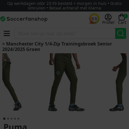
Op werkdagen vóór 23:59 besteld = morgen in huis • Gratis
omruilen • Betaal achteraf met Klarna
0
9.5
Profiel
Cart
> Manchester City 1/4-Zip Trainingsbroek Senior
2024/2025 Groen
Puma