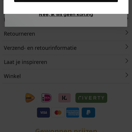
Klarna
is morgen in huis!*
ons met een 9,6!
Nee, ik wil geen korting
Klantenservice
Retourneren
Verzend- en retourinformatie
Laat je inspireren
Winkel
Gewonnen prijzen