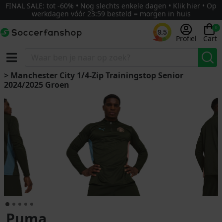
FINAL SALE: tot -60% • Nog slechts enkele dagen • Klik hier • Op
werkdagen vóór 23:59 besteld = morgen in huis
0
9.5
Profiel
Cart
> Manchester City 1/4-Zip Trainingstop Senior
2024/2025 Groen
Puma