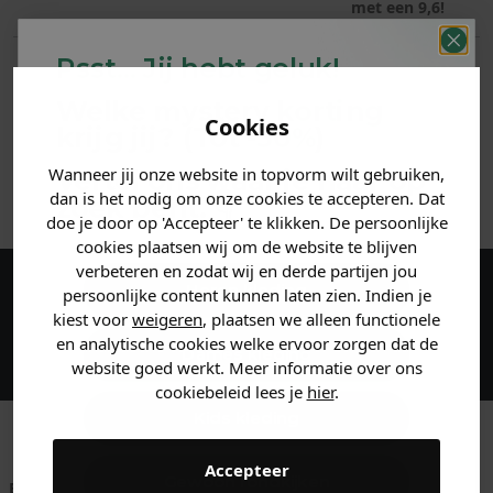
met een 9,6!
Psst... Jij hebt geluk!
PRODUCTINFORMATIE
Welke mystery
korting
MATERIAAL & WASVOORSCHRIFT
Cookies
krijg jij? (Tot
-30%
)
Wanneer jij onze website in topvorm wilt gebruiken,
Vertel ons waar je naar op
ANDERE BESTELDEN OOK
dan is het nodig om onze cookies te accepteren. Dat
zoek bent. 👇
doe je door op 'Accepteer' te klikken. De persoonlijke
cookies plaatsen wij om de website te blijven
verbeteren en zodat wij en derde partijen jou
Heren kleding
persoonlijke content kunnen laten zien. Indien je
Maak een account aan en ontvang 5%
kiest voor
weigeren
, plaatsen we alleen functionele
korting op je eerste bestelling!
en analytische cookies welke ervoor zorgen dat de
Dames kleding
website goed werkt. Meer informatie over ons
cookiebeleid lees je
hier
.
Kids kleding
Accepteer
Gewoon rondkijken
Betaal achteraf met
Voor 23:59 besteld
Klanten beoordelen