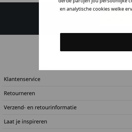
derde partijen jou persoonlijke c
en analytische cookies welke er
Maak een a
Betaal achteraf met
Klarna
Klantenservice
Retourneren
Verzend- en retourinformatie
Laat je inspireren