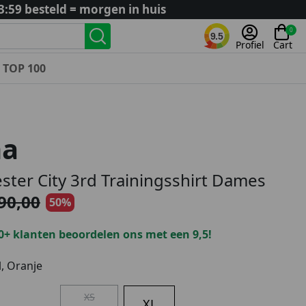
3:59 besteld = morgen in huis
0
9.5
Profiel
Cart
TOP 100
Landenteams
Nederland
a
Algerije
Argentinië
ter City 3rd Trainingsshirt Dames
België
90,00
50%
Curaçao
Duitsland
0+ klanten beoordelen ons met een 9,5!
Engeland
Frankrijk
, Oranje
Italië
XS
Kroatië
XL