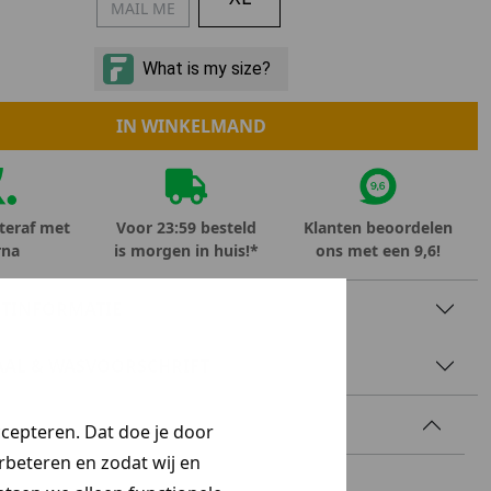
MAIL ME
Marokko
Nigeria
MID SEASON-SALE KIDS
Portugal
Spanje
IN WINKELMAND
teraf met
Voor 23:59 besteld
Klanten beoordelen
rna
is morgen in huis!*
ons met een 9,6!
TINFORMATIE
AAL & WASVOORSCHRIFT
ccepteren. Dat doe je door
erbeteren en zodat wij en