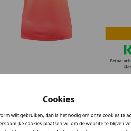
lubs
MID SEASON-SALE DAMES
çe
ay
Betaal ach
Kla
PRODUC
Cookies
MATERI
vorm wilt gebruiken, dan is het nodig om onze cookies te a
persoonlijke cookies plaatsen wij om de website te blijven v