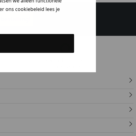
aatsen we alleen functionele
r ons cookiebeleid lees je
bestelling!
Klanten beoordelen
ons met een 9,6!