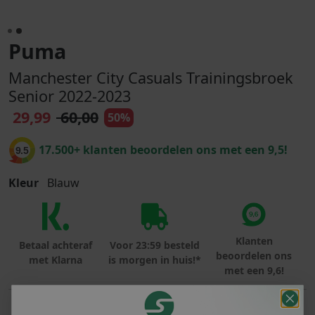
Puma
Manchester City Casuals Trainingsbroek
Senior 2022-2023
29,99
60,00
50%
17.500+ klanten beoordelen ons met een 9,5!
9.5
Kleur
Blauw
Klanten
Betaal achteraf
Voor 23:59 besteld
beoordelen ons
met Klarna
is morgen in huis!*
met een 9,6!
PRODUCTINFORMATIE