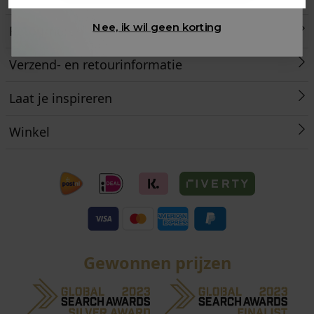
Nee, ik wil geen korting
Retourneren
Verzend- en retourinformatie
Laat je inspireren
Winkel
Gewonnen prijzen