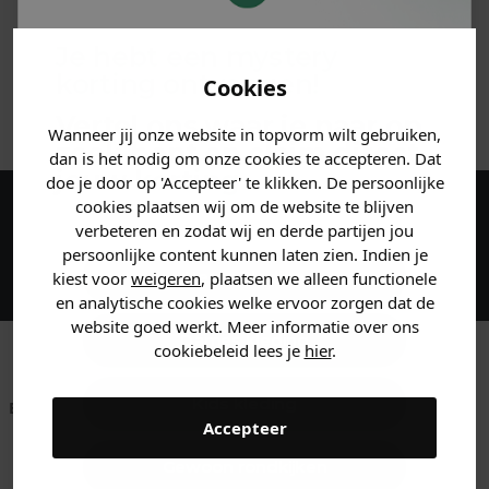
MATERIAAL & WASVOORSCHRIFT
Je hebt een mystery
korting ontvangen!
Cookies
ANDERE BESTELDEN OOK
Vertel ons waar je naar op
Wanneer jij onze website in topvorm wilt gebruiken,
zoek bent en claim direct
dan is het nodig om onze cookies te accepteren. Dat
jouw
korting
.
doe je door op 'Accepteer' te klikken. De persoonlijke
cookies plaatsen wij om de website te blijven
Maak een account aan en ontvang 5%
verbeteren en zodat wij en derde partijen jou
persoonlijke content kunnen laten zien. Indien je
korting op je eerste bestelling!
Heren kleding
kiest voor
weigeren
, plaatsen we alleen functionele
en analytische cookies welke ervoor zorgen dat de
website goed werkt. Meer informatie over ons
Dames kleding
cookiebeleid lees je
hier
.
Kids kleding
Betaal achteraf met
Voor 23:59 besteld
Klanten beoordelen
Accepteer
Klarna
is morgen in huis!*
ons met een 9,6!
Gewoon rondkijken
Klantenservice