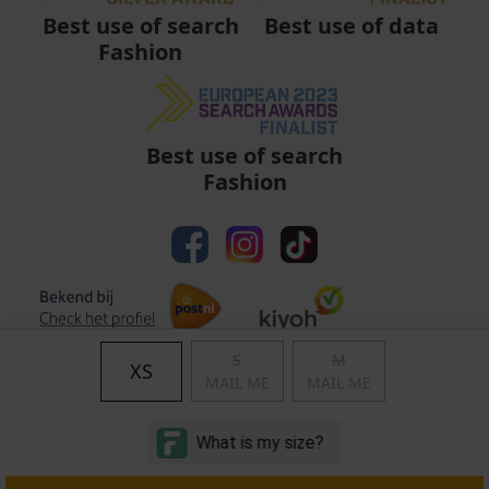
Best use of data
Best use of search
Fashion
Best use of search
Fashion
S
M
XS
MAIL ME
MAIL ME
Algemene voorwaarden
|
Privacy
|
Cookies
|
© Copyright 2011 - 2026 Soccerfanshop