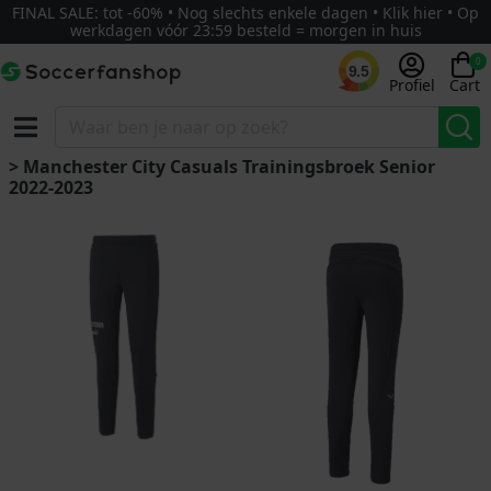
FINAL SALE: tot -60% • Nog slechts enkele dagen • Klik hier • Op
werkdagen vóór 23:59 besteld = morgen in huis
0
9.5
Profiel
Cart
> Manchester City Casuals Trainingsbroek Senior
2022-2023