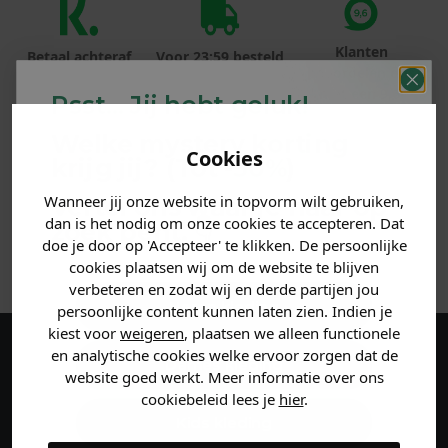
Klanten
Betaal achteraf
Voor 23:59 besteld
beoordelen ons
met Klarna
is morgen in huis!*
met een 9,6!
Psst... Jij hebt geluk!
Welke mystery
korting
PRODUCTINFORMATIE
Cookies
krijg jij? (Tot
-30%
)
MATERIAAL & WASVOORSCHRIFT
Wanneer jij onze website in topvorm wilt gebruiken,
Vertel ons waar je naar op
dan is het nodig om onze cookies te accepteren. Dat
zoek bent. 👇
doe je door op 'Accepteer' te klikken. De persoonlijke
ANDERE BESTELDEN OOK
cookies plaatsen wij om de website te blijven
verbeteren en zodat wij en derde partijen jou
Heren kleding
persoonlijke content kunnen laten zien. Indien je
kiest voor
weigeren
, plaatsen we alleen functionele
en analytische cookies welke ervoor zorgen dat de
Maak een account aan en ontvang 5%
Dames kleding
website goed werkt. Meer informatie over ons
korting op je eerste bestelling!
cookiebeleid lees je
hier
.
Kids kleding