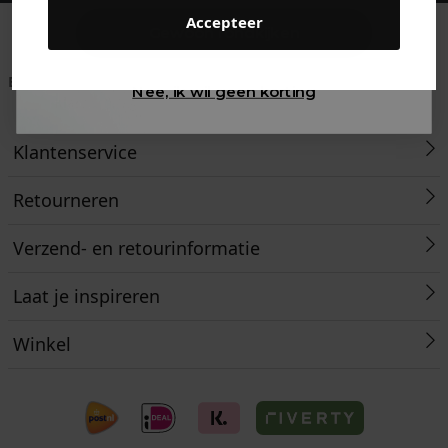
Accepteer
Gewoon rondkijken
Betaal achteraf met
Voor 23:59 besteld
Klanten beoordelen
Nee, ik wil geen korting
Klarna
is morgen in huis!*
ons met een 9,6!
Klantenservice
Retourneren
Verzend- en retourinformatie
Laat je inspireren
Winkel