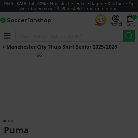
FINAL SALE: tot -60% • Nog slechts enkele dagen • Klik hier • Op
werkdagen vóór 23:59 besteld = morgen in huis
0
9.5
Profiel
Cart
> Manchester City Thuis Shirt Senior 2025/2026
Puma