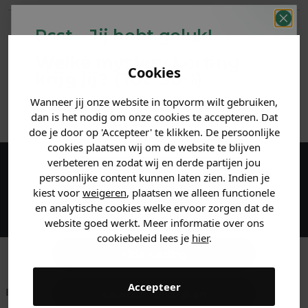
PRODUCTINFORMATIE
Psst... Jij hebt geluk!
Welke mystery
korting
MATERIAAL & WASVOORSCHRIFT
Cookies
krijg jij? (Tot
-30%
)
ANDERE BESTELDEN OOK
Wanneer jij onze website in topvorm wilt gebruiken,
Vertel ons waar je naar op
dan is het nodig om onze cookies te accepteren. Dat
zoek bent. 👇
doe je door op 'Accepteer' te klikken. De persoonlijke
cookies plaatsen wij om de website te blijven
verbeteren en zodat wij en derde partijen jou
Heren kleding
persoonlijke content kunnen laten zien. Indien je
Maak een account aan en ontvang 5%
kiest voor
weigeren
, plaatsen we alleen functionele
korting op je eerste bestelling!
en analytische cookies welke ervoor zorgen dat de
Dames kleding
website goed werkt. Meer informatie over ons
cookiebeleid lees je
hier
.
Kids kleding
Accepteer
Betaal achteraf met
Voor 23:59 besteld
Klanten beoordelen
Gewoon rondkijken
Klarna
is morgen in huis!*
ons met een 9,6!