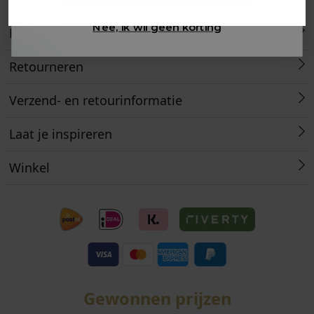
Nee, ik wil geen korting
Klantenservice
Retourneren
Verzend- en retourinformatie
Laat je inspireren
Winkel
Gewonnen prijzen