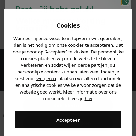
Psst... Jij hebt geluk!
MATERIAAL & WASVOORSCHRIFT
Welke mystery
korting
Cookies
krijg jij? (Tot
-30%
)
ANDERE BESTELDEN OOK
Wanneer jij onze website in topvorm wilt gebruiken,
Vertel ons waar je naar op
dan is het nodig om onze cookies te accepteren. Dat
zoek bent. 👇
doe je door op 'Accepteer' te klikken. De persoonlijke
cookies plaatsen wij om de website te blijven
verbeteren en zodat wij en derde partijen jou
Maak een account aan en ontvang 5%
Heren kleding
persoonlijke content kunnen laten zien. Indien je
korting op je eerste bestelling!
kiest voor
weigeren
, plaatsen we alleen functionele
en analytische cookies welke ervoor zorgen dat de
Dames kleding
website goed werkt. Meer informatie over ons
cookiebeleid lees je
hier
.
Kids kleding
Betaal achteraf met
Voor 23:59 besteld
Klanten beoordelen
Accepteer
Klarna
is morgen in huis!*
ons met een 9,6!
Gewoon rondkijken