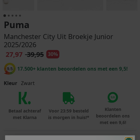
Puma
Manchester City Uit Broekje Junior
2025/2026
27,97
39,95
30%
17.500+ klanten beoordelen ons met een 9,5!
9.5
Kleur
Zwart
Klanten
Betaal achteraf
Voor 23:59 besteld
beoordelen ons
met Klarna
is morgen in huis!*
met een 9,6!
PRODUCTINFORMATIE