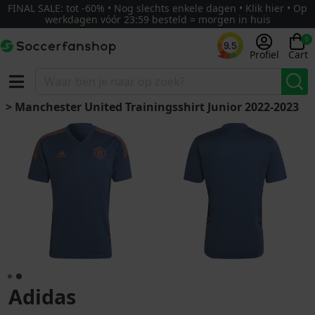
FINAL SALE: tot -60% • Nog slechts enkele dagen • Klik hier • Op
werkdagen vóór 23:59 besteld = morgen in huis
0
9.5
Profiel
Cart
> Manchester United Trainingsshirt Junior 2022-2023
Adidas