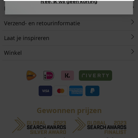
Nee, ik wil geen korting
Retourneren
Verzend- en retourinformatie
Laat je inspireren
Winkel
Gewonnen prijzen