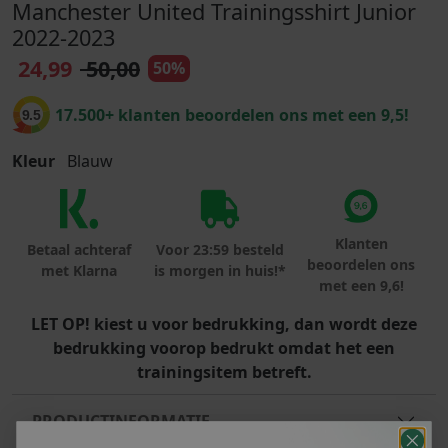
Manchester United Trainingsshirt Junior
2022-2023
24,99
50,00
50%
17.500+ klanten beoordelen ons met een 9,5!
9.5
Kleur
Blauw
Klanten
Betaal achteraf
Voor 23:59 besteld
beoordelen ons
met Klarna
is morgen in huis!*
met een 9,6!
LET OP! kiest u voor bedrukking, dan wordt deze
bedrukking voorop bedrukt omdat het een
trainingsitem betreft.
PRODUCTINFORMATIE