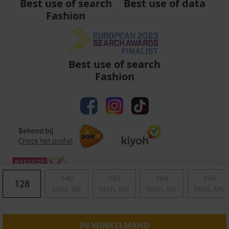
Best use of data
Best use of search
Fashion
Best use of search
Fashion
140
152
164
176
128
MAIL ME
MAIL ME
MAIL ME
MAIL ME
Algemene voorwaarden
|
Privacy
|
Cookies
|
© Copyright 2011 - 2026 Soccerfanshop
IN WINKELMAND