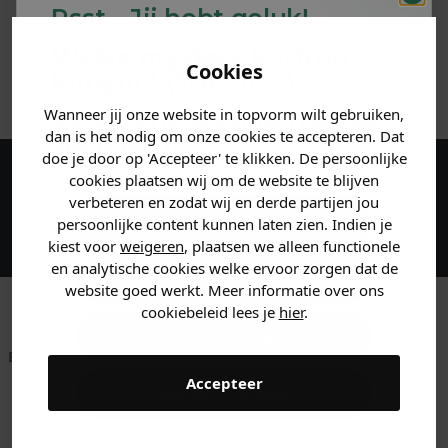
Psst... Jij hebt geluk!
MATERIAAL & WASVOORSCHRIFT
Welke mystery
korting
Cookies
krijg jij? (Tot
-30%
)
ANDERE BESTELDEN OOK
Wanneer jij onze website in topvorm wilt gebruiken,
Vertel ons waar je naar op
dan is het nodig om onze cookies te accepteren. Dat
zoek bent. 👇
doe je door op 'Accepteer' te klikken. De persoonlijke
cookies plaatsen wij om de website te blijven
Maak een account aan en ontvang 5%
verbeteren en zodat wij en derde partijen jou
korting op je eerste bestelling!
Heren kleding
persoonlijke content kunnen laten zien. Indien je
kiest voor
weigeren
, plaatsen we alleen functionele
en analytische cookies welke ervoor zorgen dat de
Dames kleding
website goed werkt. Meer informatie over ons
cookiebeleid lees je
hier
.
Kids kleding
Betaal achteraf met
Voor 23:59 besteld
Klanten beoordelen
Klarna
is morgen in huis!*
ons met een 9,6!
Accepteer
Gewoon rondkijken
Klantenservice