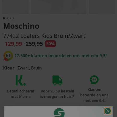
Moschino
77422 Loafers Kids Bruin/Zwart
129,99
259,95
50%
17.500+ klanten beoordelen ons met een 9,5!
9.5
Kleur
Zwart, Bruin
Klanten
Betaal achteraf
Voor 23:59 besteld
beoordelen ons
met Klarna
is morgen in huis!*
met een 9,6!
PRODUCTINFORMATIE