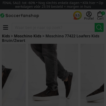
FINAL SALE: tot -60% • Nog slechts enkele dagen • Klik hier • Op
werkdagen vóór 23:59 besteld = morgen in huis
0
9.5
Profiel
Cart
Kids
>
Moschino Kids
> Moschino 77422 Loafers Kids
Bruin/Zwart