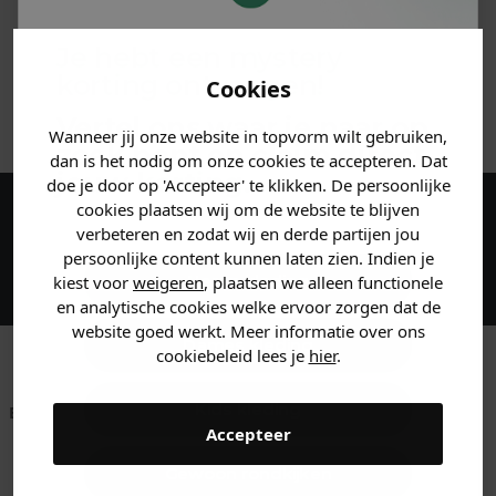
MATERIAAL & WASVOORSCHRIFT
Je hebt een mystery
korting ontvangen!
Cookies
ANDERE BESTELDEN OOK
Vertel ons waar je naar op
Wanneer jij onze website in topvorm wilt gebruiken,
zoek bent en claim direct
dan is het nodig om onze cookies te accepteren. Dat
jouw
korting
.
doe je door op 'Accepteer' te klikken. De persoonlijke
cookies plaatsen wij om de website te blijven
Maak een account aan en ontvang 5%
verbeteren en zodat wij en derde partijen jou
persoonlijke content kunnen laten zien. Indien je
korting op je eerste bestelling!
Heren kleding
kiest voor
weigeren
, plaatsen we alleen functionele
en analytische cookies welke ervoor zorgen dat de
website goed werkt. Meer informatie over ons
Dames kleding
cookiebeleid lees je
hier
.
Kids kleding
Betaal achteraf met
Voor 23:59 besteld
Klanten beoordelen
Accepteer
Klarna
is morgen in huis!*
ons met een 9,6!
Gewoon rondkijken
Klantenservice