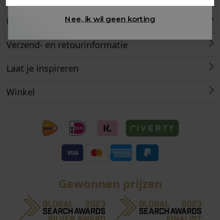
Nee, ik wil geen korting
Retourneren
Verzend- en retourinformatie
Laat je inspireren
Winkel
Gewonnen prijzen