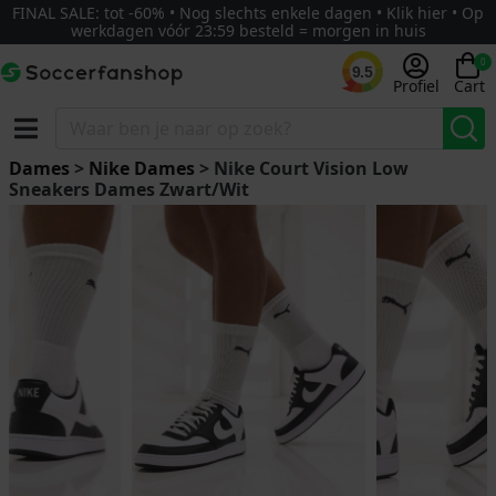
FINAL SALE: tot -60% • Nog slechts enkele dagen • Klik hier • Op
werkdagen vóór 23:59 besteld = morgen in huis
0
9.5
Profiel
Cart
Dames
>
Nike Dames
> Nike Court Vision Low
Sneakers Dames Zwart/Wit