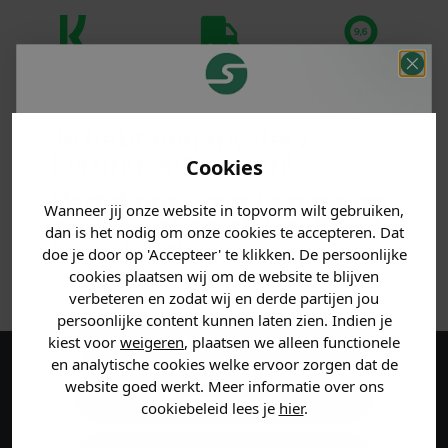
Klanten
Betaal achteraf
Voor 23:59 besteld
beoordelen ons
met Klarna
is morgen in huis!*
met een 9,6!
Je hebt een mystery
korting ontvangen!
PRODUCTINFORMATIE
Cookies
Vertel ons waar je naar op
Wanneer jij onze website in topvorm wilt gebruiken,
MATERIAAL & WASVOORSCHRIFT
zoek bent en claim direct
dan is het nodig om onze cookies te accepteren. Dat
jouw
korting
.
doe je door op 'Accepteer' te klikken. De persoonlijke
ANDERE BESTELDEN OOK
cookies plaatsen wij om de website te blijven
verbeteren en zodat wij en derde partijen jou
persoonlijke content kunnen laten zien. Indien je
Heren kleding
kiest voor
weigeren
, plaatsen we alleen functionele
en analytische cookies welke ervoor zorgen dat de
Maak een account aan en ontvang 5%
website goed werkt. Meer informatie over ons
Dames kleding
cookiebeleid lees je
hier
.
korting op je eerste bestelling!