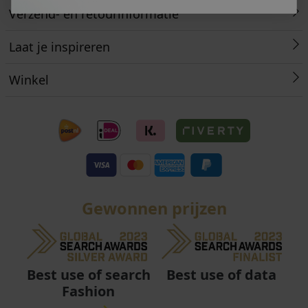
Verzend- en retourinformatie
Laat je inspireren
Winkel
Gewonnen prijzen
Best use of data
Best use of search
Fashion