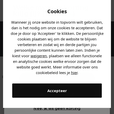
ANDERE BESTELDEN OOK
Welke mystery
korting
Cookies
krijg jij? (Tot
-30%
)
Wanneer jij onze website in topvorm wilt gebruiken,
Vertel ons waar je naar op
dan is het nodig om onze cookies te accepteren. Dat
zoek bent. 👇
doe je door op 'Accepteer' te klikken. De persoonlijke
Maak een account aan en ontvang 5%
cookies plaatsen wij om de website te blijven
korting op je eerste bestelling!
verbeteren en zodat wij en derde partijen jou
Heren kleding
persoonlijke content kunnen laten zien. Indien je
kiest voor
weigeren
, plaatsen we alleen functionele
en analytische cookies welke ervoor zorgen dat de
Dames kleding
website goed werkt. Meer informatie over ons
cookiebeleid lees je
hier
.
Betaal achteraf met
Voor 23:59 besteld
Klanten beoordelen
Kids kleding
Klarna
is morgen in huis!*
ons met een 9,6!
Accepteer
Gewoon rondkijken
Klantenservice
Retourneren
Nee, ik wil geen korting