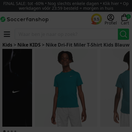
FINAL SALE: tot -60% • Nog slechts enkele dagen • Klik hier • Op
werkdagen vóór 23:59 besteld = morgen in huis
0
9.5
Profiel
Cart
Kids
>
Nike KIDS
> Nike Dri-Fit Miler T-Shirt Kids Blauw