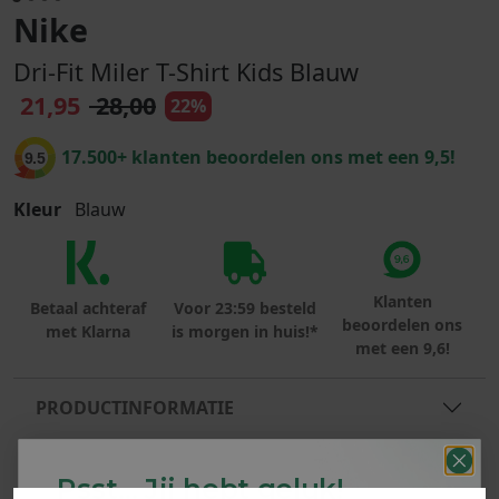
Nike
Dri-Fit Miler T-Shirt Kids Blauw
21,95
28,00
22%
17.500+ klanten beoordelen ons met een 9,5!
9.5
Kleur
Blauw
Klanten
Betaal achteraf
Voor 23:59 besteld
beoordelen ons
met Klarna
is morgen in huis!*
met een 9,6!
PRODUCTINFORMATIE
MATERIAAL & WASVOORSCHRIFT
Psst... Jij hebt geluk!