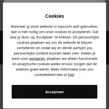
MATERIAAL & WASVOORSCHRIFT
Je hebt een mystery
korting ontvangen!
Cookies
ANDERE BESTELDEN OOK
Vertel ons waar je naar op
Wanneer jij onze website in topvorm wilt gebruiken,
zoek bent en claim direct
dan is het nodig om onze cookies te accepteren. Dat
jouw
korting
.
doe je door op 'Accepteer' te klikken. De persoonlijke
cookies plaatsen wij om de website te blijven
Maak een account aan en ontvang 5%
verbeteren en zodat wij en derde partijen jou
korting op je eerste bestelling!
persoonlijke content kunnen laten zien. Indien je
Heren kleding
kiest voor
weigeren
, plaatsen we alleen functionele
en analytische cookies welke ervoor zorgen dat de
website goed werkt. Meer informatie over ons
Dames kleding
cookiebeleid lees je
hier
.
Betaal achteraf met
Voor 23:59 besteld
Klanten beoordelen
Kids kleding
Klarna
is morgen in huis!*
ons met een 9,6!
Accepteer
Klantenservice
Gewoon rondkijken