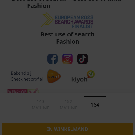
Fashion
Best use of search
Fashion
140
152
164
MAIL ME
MAIL ME
Algemene voorwaarden
|
Privacy
|
Cookies
|
© Copyright 2011 - 2026 Soccerfanshop
IN WINKELMAND
S:Server-02-AMS