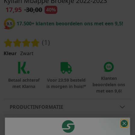
Kylian Mbappe Broekje 2022-2023
17,95
30,00
40%
17.500+ klanten beoordelen ons met een 9,5!
9.5
(1)
Kleur
Zwart
Klanten
Betaal achteraf
Voor 23:59 besteld
beoordelen ons
met Klarna
is morgen in huis!*
met een 9,6!
PRODUCTINFORMATIE
REVIEWS (1)