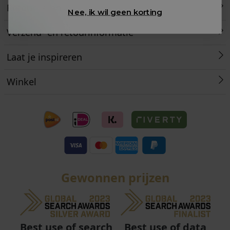
Retourneren
Nee, ik wil geen korting
Verzend- en retourinformatie
Laat je inspireren
Winkel
Gewonnen prijzen
Best use of data
Best use of search