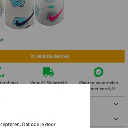
Marokko
Nigeria
MID SEASON-SALE KIDS
Portugal
Spanje
ad
IN WINKELMAND
teraf met
Voor 23:59 besteld
Klanten beoordelen
rna
is morgen in huis!*
ons met een 9,6!
TINFORMATIE
AAL & WASVOORSCHRIFT
ccepteren. Dat doe je door