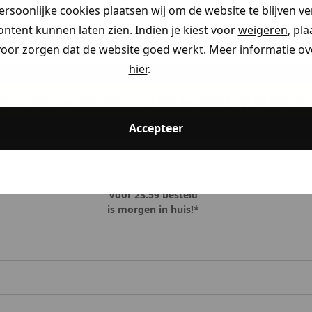
persoonlijke cookies plaatsen wij om de website te blijven v
ontent kunnen laten zien. Indien je kiest voor
weigeren
, pl
voor zorgen dat de website goed werkt. Meer informatie ove
hier
.
ccount aan en ontvang 5% korting op je eerste 
Accepteer
Voor 23:59 besteld
is morgen in huis!*