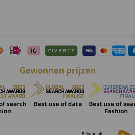
Gewonnen prijzen
Best use of data
Best use of sea
of search
Fashion
hion