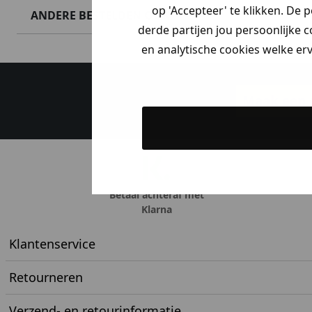
op 'Accepteer' te klikken. De 
ANDERE BESTELDEN OOK
derde partijen jou persoonlijke c
en analytische cookies welke er
Maak een a
Betaal achteraf met
Klarna
Klantenservice
Retourneren
Verzend- en retourinformatie