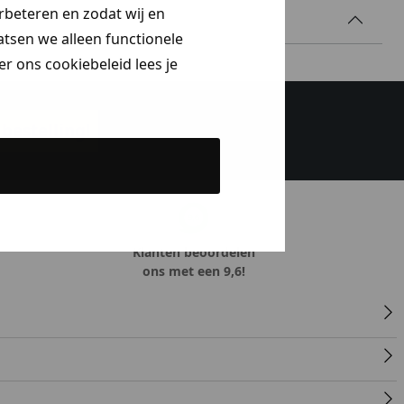
erbeteren en zodat wij en
aatsen we alleen functionele
r ons cookiebeleid lees je
bestelling!
Klanten beoordelen
ons met een 9,6!