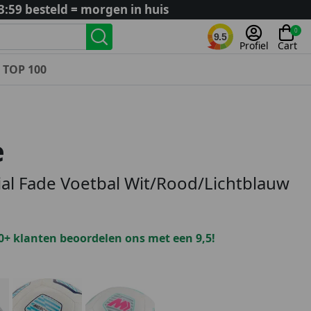
3:59 besteld = morgen in huis
0
9.5
Profiel
Cart
TOP 100
Landenteams
Nederland
e
Algerije
Argentinië
al Fade Voetbal Wit/Rood/Lichtblauw
België
Curaçao
Duitsland
0+ klanten beoordelen ons met een 9,5!
Engeland
Frankrijk
Italië
Kroatië