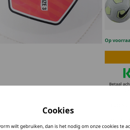
lubs
MID SEASON-SALE DAMES
çe
ay
Op voorra
Betaal ach
Kla
PRODUC
Cookies
MATERI
vorm wilt gebruiken, dan is het nodig om onze cookies te a