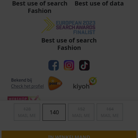
Best use of data
Best use of search
Fashion
Best use of search
Fashion
128
152
164
140
MAIL ME
MAIL ME
MAIL ME
Algemene voorwaarden
|
Privacy
|
Cookies
|
© Copyright 2011 - 2026 Soccerfanshop
IN WINKELMAND