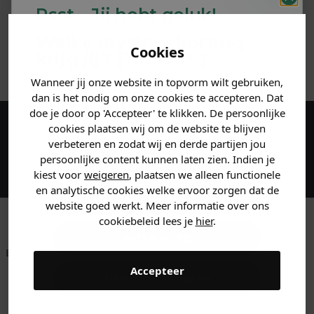
Psst... Jij hebt geluk!
MATERIAAL & WASVOORSCHRIFT
Welke mystery
korting
Cookies
krijg jij? (Tot
-30%
)
ANDERE BESTELDEN OOK
Wanneer jij onze website in topvorm wilt gebruiken,
Vertel ons waar je naar op
dan is het nodig om onze cookies te accepteren. Dat
zoek bent. 👇
doe je door op 'Accepteer' te klikken. De persoonlijke
cookies plaatsen wij om de website te blijven
Maak een account aan en ontvang 5%
verbeteren en zodat wij en derde partijen jou
Heren kleding
korting op je eerste bestelling!
persoonlijke content kunnen laten zien. Indien je
kiest voor
weigeren
, plaatsen we alleen functionele
en analytische cookies welke ervoor zorgen dat de
Dames kleding
website goed werkt. Meer informatie over ons
cookiebeleid lees je
hier
.
Kids kleding
Betaal achteraf met
Voor 23:59 besteld
Klanten beoordelen
Klarna
is morgen in huis!*
ons met een 9,6!
Accepteer
Gewoon rondkijken
Klantenservice