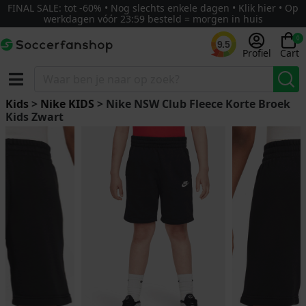
FINAL SALE: tot -60% • Nog slechts enkele dagen • Klik hier • Op
werkdagen vóór 23:59 besteld = morgen in huis
0
9.5
Profiel
Cart
Kids
>
Nike KIDS
> Nike NSW Club Fleece Korte Broek
Kids Zwart