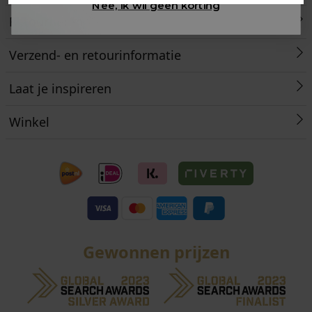
Nee, ik wil geen korting
Retourneren
Verzend- en retourinformatie
Laat je inspireren
Winkel
Gewonnen prijzen