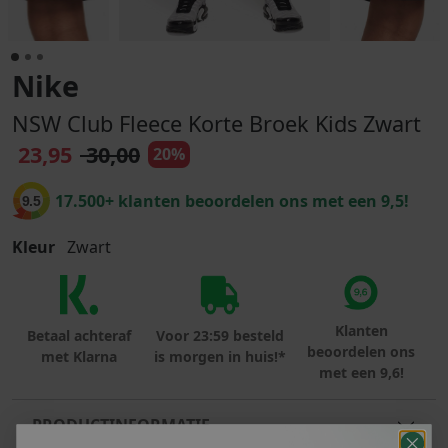
Nike
NSW Club Fleece Korte Broek Kids Zwart
23,95
30,00
20%
17.500+ klanten beoordelen ons met een 9,5!
9.5
Kleur
Zwart
Klanten
Betaal achteraf
Voor 23:59 besteld
beoordelen ons
met Klarna
is morgen in huis!*
met een 9,6!
PRODUCTINFORMATIE