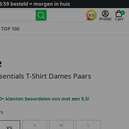
3:59 besteld = morgen in huis
0
9.5
Profiel
Cart
TOP 100
Landenteams
Nederland
e
Algerije
Argentinië
entials T-Shirt Dames Paars
België
Curaçao
Duitsland
0+ klanten beoordelen ons met een 9,5!
Engeland
Frankrijk
rs
Italië
S
M
L
Kroatië
XS