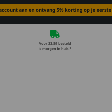
ccount aan en ontvang 5% korting op je eerste 
Voor 23:59 besteld
is morgen in huis!*