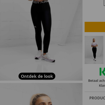
lubs
MID SEASON-SALE DAMES
çe
ay
Ontdek de look
Betaal ach
Kla
PRODUC