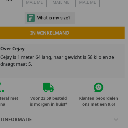
MAIL ME
MAIL ME
MAIL ME
Marokko
Nigeria
MID SEASON-SALE KIDS
Portugal
Spanje
IN WINKELMAND
Over Cejay
Cejay is 1 meter 64 lang, haar gewicht is 58 kilo en ze
draagt maat S.
teraf met
Voor 23:59 besteld
Klanten beoordelen
rna
is morgen in huis!*
ons met een 9,6!
TINFORMATIE