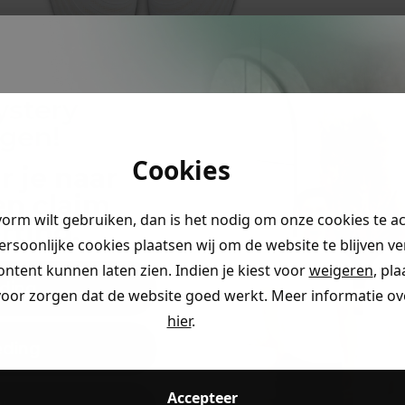
ystery
ngen!
Cookies
r je naar
en claim
vorm wilt gebruiken, dan is het nodig om onze cookies te a
rting
.
persoonlijke cookies plaatsen wij om de website te blijven v
ontent kunnen laten zien. Indien je kiest voor
weigeren
, pl
ding
voor zorgen dat de website goed werkt. Meer informatie ove
hier
.
eding
Accepteer