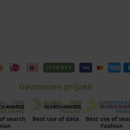
Gewonnen prijzen
Best use of data
Best use of sea
of search
Fashion
hion