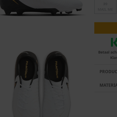
39
MAIL ME
lubs
MID SEASON-SALE DAMES
çe
ay
Betaal ach
Kla
PRODUC
MATERI