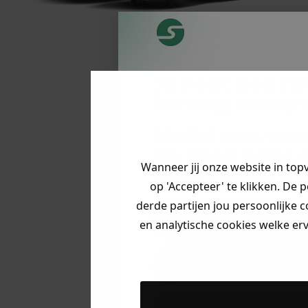
Je hebt een m
korting ontva
Vertel ons waa
op zoek bent 
Wanneer jij onze website in top
direct jouw
ko
op 'Accepteer' te klikken. De 
derde partijen jou persoonlijke c
Heren kle
en analytische cookies welke er
Dames kl