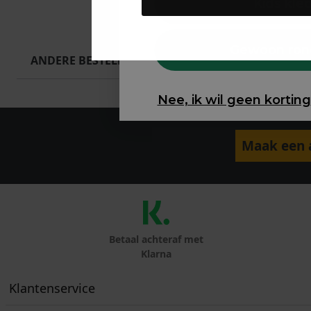
Kids kle
Gewoon ron
ANDERE BESTELDEN OOK
Nee, ik wil geen korting
Maak een a
Betaal achteraf met
Klarna
Klantenservice