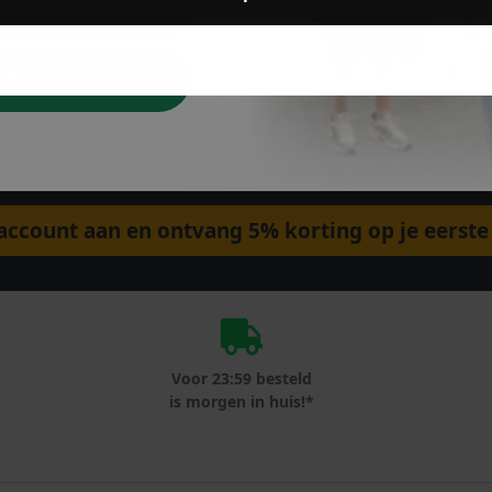
ding
dkijken
ccount aan en ontvang 5% korting op je eerste 
Voor 23:59 besteld
is morgen in huis!*