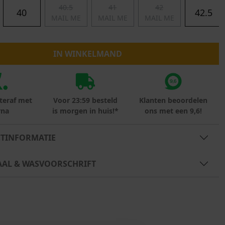
40.5
41
42
Marokko
40
42.5
MAIL ME
MAIL ME
MAIL ME
Nigeria
MID SEASON-SALE KIDS
Portugal
Spanje
IN WINKELMAND
teraf met
Voor 23:59 besteld
Klanten beoordelen
rna
is morgen in huis!*
ons met een 9,6!
TINFORMATIE
AAL & WASVOORSCHRIFT