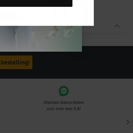
bestelling!
Klanten beoordelen
ons met een 9,6!