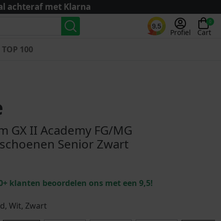
al achteraf met Klarna
0
9.5
Profiel
Cart
TOP 100
Landenteams
Nederland
e
Algerije
Argentinië
m GX II Academy FG/MG
België
schoenen Senior Zwart
Curaçao
Duitsland
Engeland
0+ klanten beoordelen ons met een 9,5!
Frankrijk
Italië
, Wit, Zwart
Kroatië