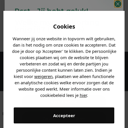
PRODUCTINFORMATIE
Psst... Jij hebt geluk!
MATERIAAL & WASVOORSCHRIFT
Welke mystery
korting
Cookies
krijg jij? (Tot
-30%
)
ANDERE BESTELDEN OOK
Wanneer jij onze website in topvorm wilt gebruiken,
Vertel ons waar je naar op
dan is het nodig om onze cookies te accepteren. Dat
zoek bent. 👇
doe je door op 'Accepteer' te klikken. De persoonlijke
cookies plaatsen wij om de website te blijven
verbeteren en zodat wij en derde partijen jou
Maak een account aan en ontvang 5%
Heren kleding
persoonlijke content kunnen laten zien. Indien je
korting op je eerste bestelling!
kiest voor
weigeren
, plaatsen we alleen functionele
en analytische cookies welke ervoor zorgen dat de
Dames kleding
website goed werkt. Meer informatie over ons
cookiebeleid lees je
hier
.
Kids kleding
Betaal achteraf met
Voor 23:59 besteld
Klanten beoordelen
Accepteer
Gewoon rondkijken
Klarna
is morgen in huis!*
ons met een 9,6!