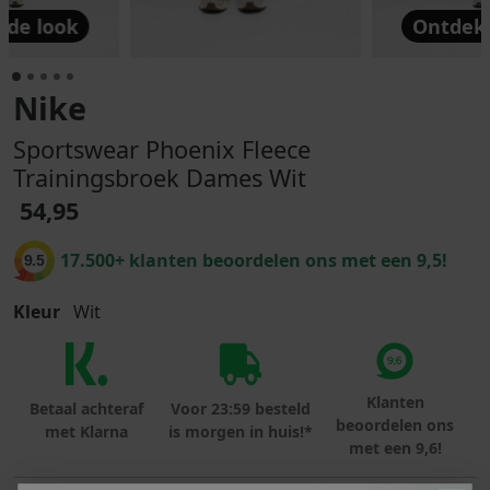
 de look
Ontdek 
Nike
Sportswear Phoenix Fleece
Trainingsbroek Dames Wit
54,95
17.500+ klanten beoordelen ons met een 9,5!
9.5
Kleur
Wit
Klanten
Betaal achteraf
Voor 23:59 besteld
beoordelen ons
met Klarna
is morgen in huis!*
met een 9,6!