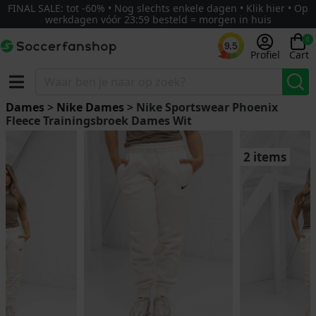
FINAL SALE: tot -60% • Nog slechts enkele dagen • Klik hier • Op
werkdagen vóór 23:59 besteld = morgen in huis
0
9.5
Profiel
Cart
Dames
>
Nike Dames
> Nike Sportswear Phoenix
Fleece Trainingsbroek Dames Wit
2 items