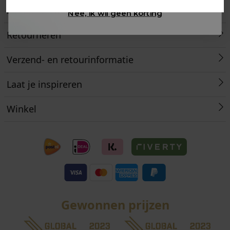
Klantenservice
Nee, ik wil geen korting
Retourneren
Verzend- en retourinformatie
Laat je inspireren
Winkel
Gewonnen prijzen