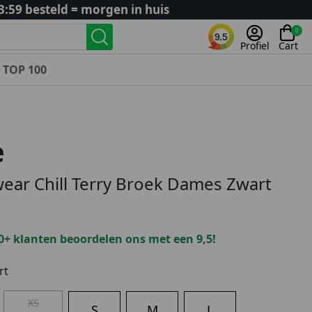
3:59 besteld = morgen in huis
0
9.5
Profiel
Cart
TOP 100
Landenteams
Nederland
e
Algerije
Argentinië
ear Chill Terry Broek Dames Zwart
België
Curaçao
Duitsland
0+ klanten beoordelen ons met een 9,5!
Engeland
Frankrijk
rt
Italië
XS
Kroatië
S
M
L