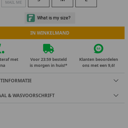
MAIL ME
Marokko
Nigeria
MID SEASON-SALE KIDS
Portugal
Spanje
IN WINKELMAND
teraf met
Voor 23:59 besteld
Klanten beoordelen
rna
is morgen in huis!*
ons met een 9,6!
TINFORMATIE
AAL & WASVOORSCHRIFT