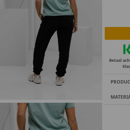
lubs
MID SEASON-SALE DAMES
çe
ay
Betaal ach
Kla
PRODUC
MATERI