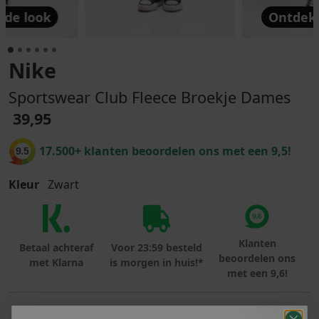
 de look
Ontdek 
Nike
Sportswear Club Fleece Broekje Dames
39,95
17.500+ klanten beoordelen ons met een 9,5!
9.5
Kleur
Zwart
Klanten
Betaal achteraf
Voor 23:59 besteld
beoordelen ons
met Klarna
is morgen in huis!*
met een 9,6!
PRODUCTINFORMATIE