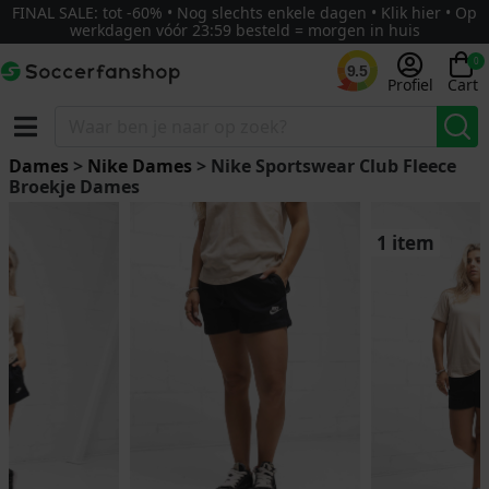
FINAL SALE: tot -60% • Nog slechts enkele dagen • Klik hier • Op
werkdagen vóór 23:59 besteld = morgen in huis
0
9.5
Profiel
Cart
Dames
>
Nike Dames
> Nike Sportswear Club Fleece
Broekje Dames
1 item