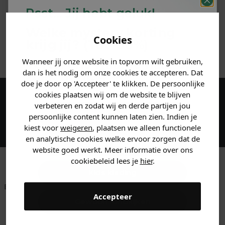
Psst... Jij hebt geluk!
MATERIAAL & WASVOORSCHRIFT
Welke mystery
korting
Cookies
krijg jij? (Tot
-30%
)
ANDERE BESTELDEN OOK
Wanneer jij onze website in topvorm wilt gebruiken,
Vertel ons waar je naar op
dan is het nodig om onze cookies te accepteren. Dat
zoek bent. 👇
doe je door op 'Accepteer' te klikken. De persoonlijke
cookies plaatsen wij om de website te blijven
Maak een account aan en ontvang 5%
verbeteren en zodat wij en derde partijen jou
Heren kleding
persoonlijke content kunnen laten zien. Indien je
korting op je eerste bestelling!
kiest voor
weigeren
, plaatsen we alleen functionele
en analytische cookies welke ervoor zorgen dat de
Dames kleding
website goed werkt. Meer informatie over ons
cookiebeleid lees je
hier
.
Kids kleding
Betaal achteraf met
Voor 23:59 besteld
Klanten beoordelen
Accepteer
Klarna
is morgen in huis!*
ons met een 9,6!
Gewoon rondkijken
Klantenservice