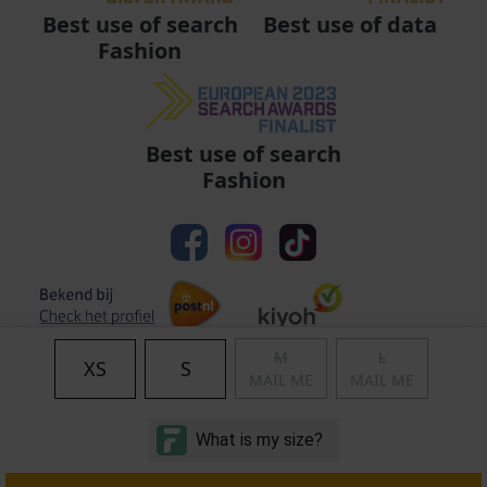
Best use of data
Best use of search
Fashion
Best use of search
Fashion
M
L
XS
S
MAIL ME
MAIL ME
Algemene voorwaarden
|
Privacy
|
Cookies
|
© Copyright 2011 - 2026 Soccerfanshop