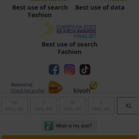
Best use of data
Best use of search
Fashion
Best use of search
Fashion
XS
S
M
L
XL
MAIL ME
MAIL ME
MAIL ME
MAIL ME
Algemene voorwaarden
|
Privacy
|
Cookies
|
© Copyright 2011 - 2026 Soccerfanshop