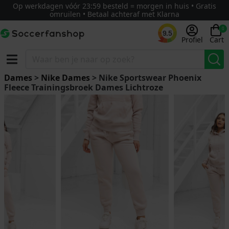
Op werkdagen vóór 23:59 besteld = morgen in huis • Gratis
omruilen • Betaal achteraf met Klarna
0
9.5
Profiel
Cart
Dames
>
Nike Dames
> Nike Sportswear Phoenix
Fleece Trainingsbroek Dames Lichtroze