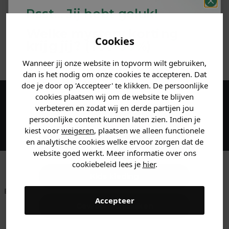
Psst... Jij hebt geluk!
MATERIAAL & WASVOORSCHRIFT
Welke mystery
korting
Cookies
krijg jij? (Tot
-30%
)
ANDERE BESTELDEN OOK
Wanneer jij onze website in topvorm wilt gebruiken,
Vertel ons waar je naar op
dan is het nodig om onze cookies te accepteren. Dat
zoek bent. 👇
doe je door op 'Accepteer' te klikken. De persoonlijke
cookies plaatsen wij om de website te blijven
Maak een account aan en ontvang 5%
verbeteren en zodat wij en derde partijen jou
Heren kleding
persoonlijke content kunnen laten zien. Indien je
korting op je eerste bestelling!
kiest voor
weigeren
, plaatsen we alleen functionele
en analytische cookies welke ervoor zorgen dat de
Dames kleding
website goed werkt. Meer informatie over ons
cookiebeleid lees je
hier
.
Kids kleding
Betaal achteraf met
Voor 23:59 besteld
Klanten beoordelen
Accepteer
Klarna
is morgen in huis!*
ons met een 9,6!
Gewoon rondkijken
Klantenservice