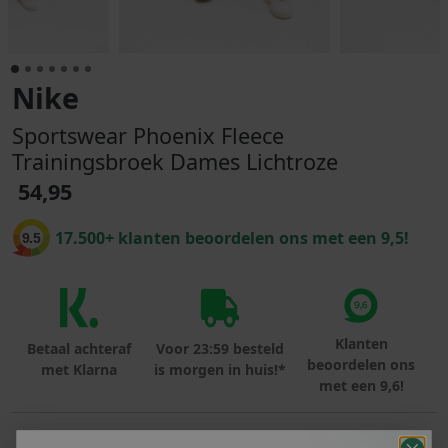
Nike
Sportswear Phoenix Fleece
Trainingsbroek Dames Lichtroze
54,95
17.500+ klanten beoordelen ons met een 9,5!
9.5
Klanten
Betaal achteraf
Voor 23:59 besteld
beoordelen ons
met Klarna
is morgen in huis!*
met een 9,6!
PRODUCTINFORMATIE