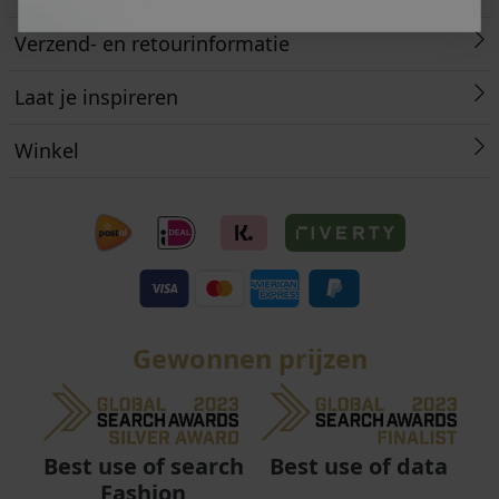
Verzend- en retourinformatie
Laat je inspireren
Winkel
Gewonnen prijzen
Best use of data
Best use of search
Fashion