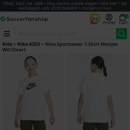
FINAL SALE: tot -60% • Nog slechts enkele dagen • Klik hier • Op
werkdagen vóór 23:59 besteld = morgen in huis
0
9.5
Profiel
Cart
Kids
>
Nike KIDS
> Nike Sportswear T-Shirt Meisjes
Wit/Zwart