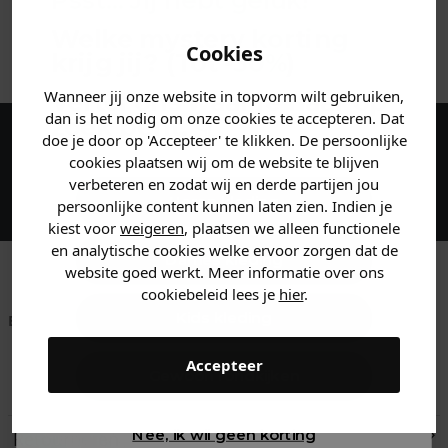
Psst... Jij hebt geluk!
Welke mystery
korting
ANDERE BESTELDEN OOK
Cookies
krijg jij? (Tot
-30%
)
Wanneer jij onze website in topvorm wilt gebruiken,
Vertel ons waar je naar op
dan is het nodig om onze cookies te accepteren. Dat
zoek bent. 👇
doe je door op 'Accepteer' te klikken. De persoonlijke
Maak een account aan en ontvang 5%
cookies plaatsen wij om de website te blijven
korting op je eerste bestelling!
verbeteren en zodat wij en derde partijen jou
Heren kleding
persoonlijke content kunnen laten zien. Indien je
kiest voor
weigeren
, plaatsen we alleen functionele
en analytische cookies welke ervoor zorgen dat de
Dames kleding
website goed werkt. Meer informatie over ons
cookiebeleid lees je
hier
.
Kids kleding
Betaal achteraf met
Voor 23:59 besteld
Klanten beoordelen
Klarna
is morgen in huis!*
ons met een 9,6!
Accepteer
Gewoon rondkijken
Klantenservice
Nee, ik wil geen korting
Retourneren