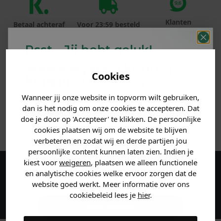
Klanten
Betaal achteraf
Voor 23:59 besteld
beoordelen ons
met Klarna
is morgen in huis!*
met een 9,6!
Psst... Jij hebt geluk!
Welke mystery
korting
PRODUCTINFORMATIE
Cookies
krijg jij? (Tot
-30%
)
MATERIAAL & WASVOORSCHRIFT
Wanneer jij onze website in topvorm wilt gebruiken,
Vertel ons waar je naar op
dan is het nodig om onze cookies te accepteren. Dat
zoek bent. 👇
doe je door op 'Accepteer' te klikken. De persoonlijke
ANDERE BESTELDEN OOK
cookies plaatsen wij om de website te blijven
verbeteren en zodat wij en derde partijen jou
Heren kleding
persoonlijke content kunnen laten zien. Indien je
kiest voor
weigeren
, plaatsen we alleen functionele
en analytische cookies welke ervoor zorgen dat de
Maak een account aan en ontvang 5%
Dames kleding
website goed werkt. Meer informatie over ons
korting op je eerste bestelling!
cookiebeleid lees je
hier
.
Kids kleding