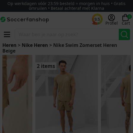
Op werkdagen vóór 23:59 besteld = morgen in huis • Gratis
omruilen • Betaal achteraf met Klarna
0
9.5
Profiel
Cart
Heren
>
Nike Heren
> Nike Swim Zomerset Heren
Beige
2 items