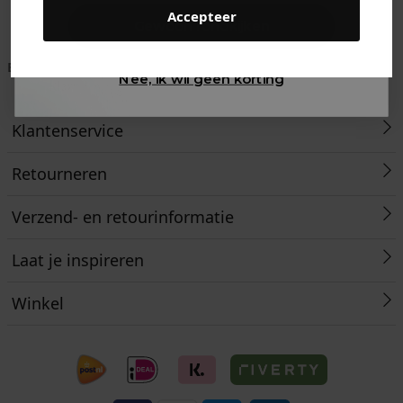
Accepteer
Gewoon rondkijken
Betaal achteraf met
Voor 23:59 besteld
Klanten beoordelen
Nee, ik wil geen korting
Klarna
is morgen in huis!*
ons met een 9,6!
Klantenservice
Retourneren
Verzend- en retourinformatie
Laat je inspireren
Winkel