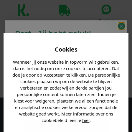
Klanten
Betaal achteraf
Voor 23:59 besteld
beoordelen ons
met Klarna
is morgen in huis!*
Psst... Jij hebt geluk!
met een 9,6!
Welke mystery
korting
PRODUCTINFORMATIE
Cookies
krijg jij? (Tot
-30%
)
Wanneer jij onze website in topvorm wilt gebruiken,
Vertel ons waar je naar op
MATERIAAL & WASVOORSCHRIFT
dan is het nodig om onze cookies te accepteren. Dat
zoek bent. 👇
doe je door op 'Accepteer' te klikken. De persoonlijke
ANDERE BESTELDEN OOK
cookies plaatsen wij om de website te blijven
verbeteren en zodat wij en derde partijen jou
Heren kleding
persoonlijke content kunnen laten zien. Indien je
kiest voor
weigeren
, plaatsen we alleen functionele
en analytische cookies welke ervoor zorgen dat de
Dames kleding
Maak een account aan en ontvang 5%
website goed werkt. Meer informatie over ons
cookiebeleid lees je
hier
.
korting op je eerste bestelling!
Kids kleding