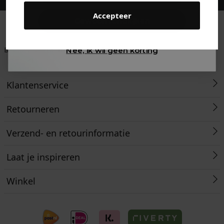
Accepteer
Gewoon rondkijken
Betaal achteraf met
Voor 23:59 besteld
Klanten beoordelen
Nee, ik wil geen korting
Klarna
is morgen in huis!*
ons met een 9,6!
Klantenservice
Retourneren
Verzend- en retourinformatie
Laat je inspireren
Winkel