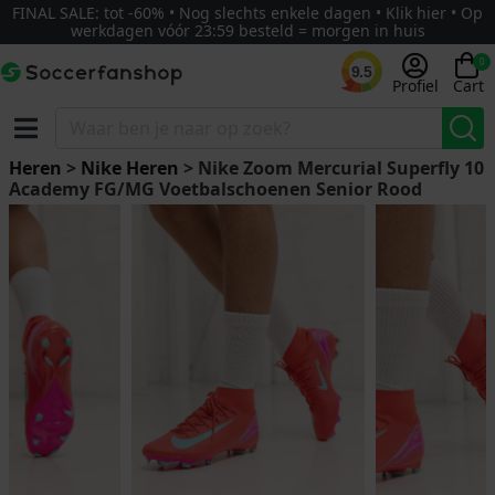
FINAL SALE: tot -60% • Nog slechts enkele dagen • Klik hier • Op
werkdagen vóór 23:59 besteld = morgen in huis
0
9.5
Profiel
Cart
Heren
>
Nike Heren
> Nike Zoom Mercurial Superfly 10
Academy FG/MG Voetbalschoenen Senior Rood