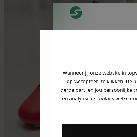
Je hebt een m
korting ontva
Vertel ons waa
op zoek bent 
Wanneer jij onze website in top
direct jouw
ko
op 'Accepteer' te klikken. De 
derde partijen jou persoonlijke c
Heren kle
en analytische cookies welke er
Dames kl
Kids kle