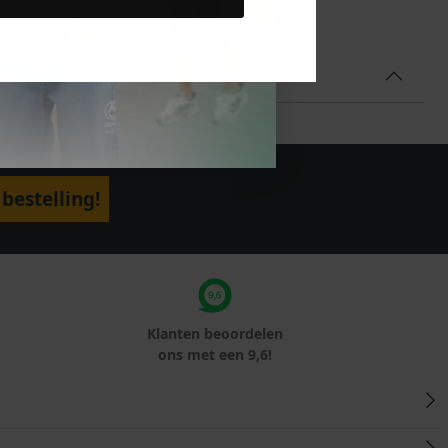
bestelling!
Klanten beoordelen
ons met een 9,6!