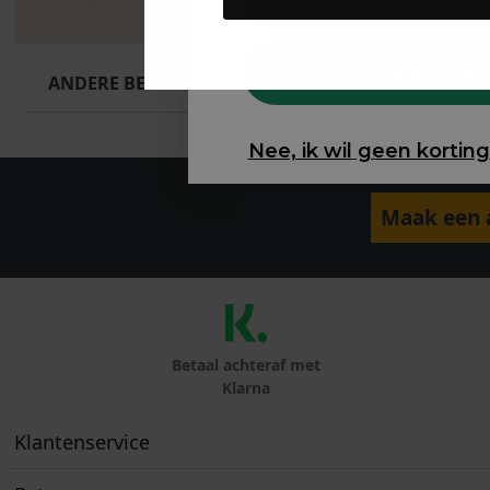
Gewoon ron
ANDERE BESTELDEN OOK
Nee, ik wil geen korting
Maak een a
Betaal achteraf met
Klarna
Klantenservice