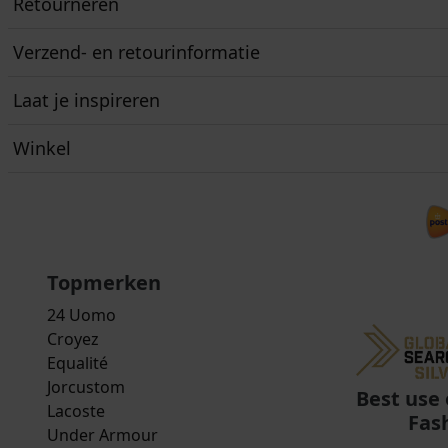
Retourneren
Verzend- en retourinformatie
Laat je inspireren
Winkel
Topmerken
24 Uomo
Croyez
Equalité
Jorcustom
Best use 
Lacoste
Fas
Under Armour