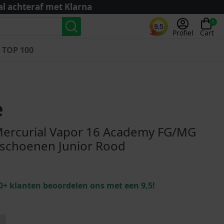
al achteraf met Klarna
0
9.5
Profiel
Cart
TOP 100
Landenteams
Nederland
e
Algerije
Argentinië
ercurial Vapor 16 Academy FG/MG
België
lschoenen Junior Rood
Curaçao
Duitsland
Engeland
0+ klanten beoordelen ons met een 9,5!
Frankrijk
Italië
Kroatië