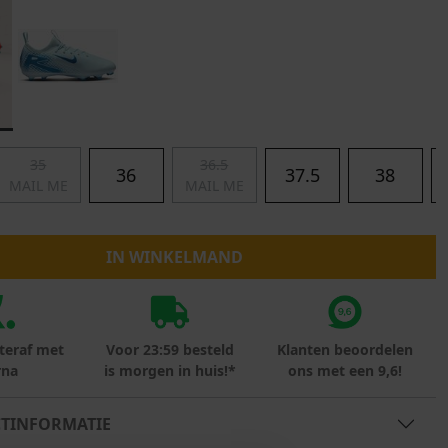
Marokko
Nigeria
MID SEASON-SALE KIDS
Portugal
Spanje
35
36.5
36
37.5
38
MAIL ME
MAIL ME
IN WINKELMAND
teraf met
Voor 23:59 besteld
Klanten beoordelen
rna
is morgen in huis!*
ons met een 9,6!
TINFORMATIE