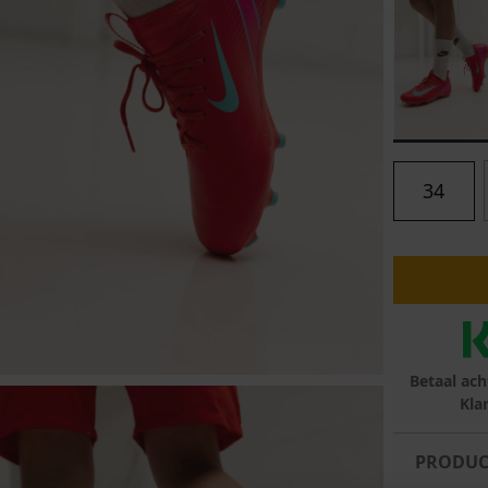
lubs
MID SEASON-SALE DAMES
çe
ay
34
Betaal ach
Kla
PRODUC