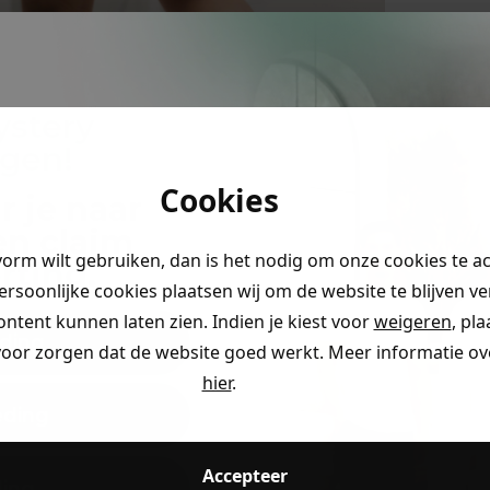
MATERI
ystery
ngen!
Cookies
r je naar
en claim
vorm wilt gebruiken, dan is het nodig om onze cookies te a
rting
.
persoonlijke cookies plaatsen wij om de website te blijven v
ontent kunnen laten zien. Indien je kiest voor
weigeren
, pl
ding
voor zorgen dat de website goed werkt. Meer informatie ove
hier
.
eding
Accepteer
ding