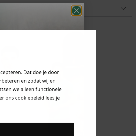
AAL & WASVOORSCHRIFT
ccepteren. Dat doe je door
erbeteren en zodat wij en
aatsen we alleen functionele
r ons cookiebeleid lees je