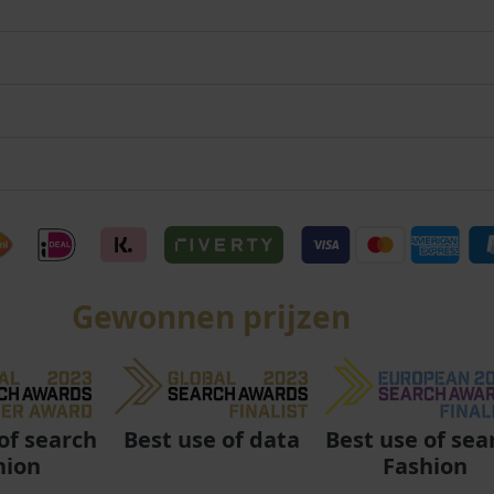
Gewonnen prijzen
Best use of data
Best use of sea
of search
Fashion
hion