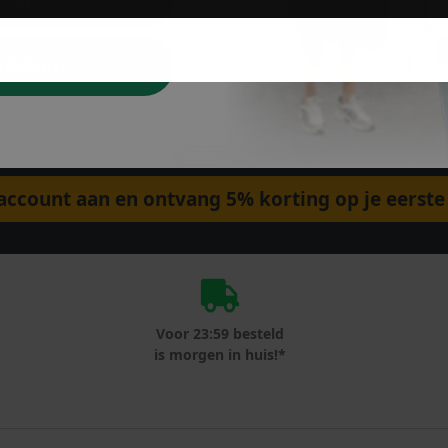
dkijken
ccount aan en ontvang 5% korting op je eerste 
Voor 23:59 besteld
is morgen in huis!*