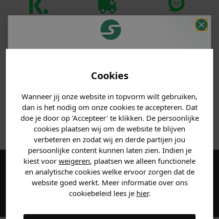
Klanten
Betaal achteraf
Voor 23:59 besteld
beoordelen ons
met Klarna
is morgen in huis!*
met een 9,6!
Je hebt een mystery
PRODUCTINFORMATIE
korting ontvangen!
Cookies
Vertel ons waar je naar op
MATERIAAL & WASVOORSCHRIFT
Wanneer jij onze website in topvorm wilt gebruiken,
zoek bent en claim direct
dan is het nodig om onze cookies te accepteren. Dat
jouw
korting
.
doe je door op 'Accepteer' te klikken. De persoonlijke
ANDERE BESTELDEN OOK
cookies plaatsen wij om de website te blijven
verbeteren en zodat wij en derde partijen jou
persoonlijke content kunnen laten zien. Indien je
Heren kleding
kiest voor
weigeren
, plaatsen we alleen functionele
en analytische cookies welke ervoor zorgen dat de
Maak een account aan en ontvang 5%
website goed werkt. Meer informatie over ons
korting op je eerste bestelling!
Dames kleding
cookiebeleid lees je
hier
.
Kids kleding