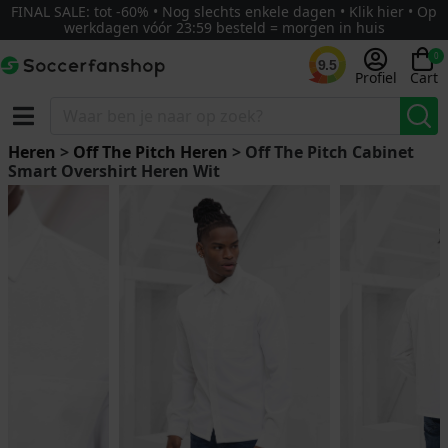
FINAL SALE: tot -60% • Nog slechts enkele dagen • Klik hier • Op
werkdagen vóór 23:59 besteld = morgen in huis
0
9.5
Profiel
Cart
Heren
>
Off The Pitch Heren
> Off The Pitch Cabinet
Smart Overshirt Heren Wit