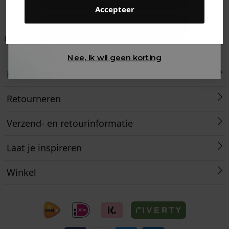
Accepteer
Gewoon rondkijken
Betaal achteraf met
Voor 23:59 besteld
Klanten beoordelen
Klarna
is morgen in huis!*
ons met een 9,6!
Nee, ik wil geen korting
Klantenservice
Retourneren
Verzend- en retourinformatie
Laat je inspireren
Winkel