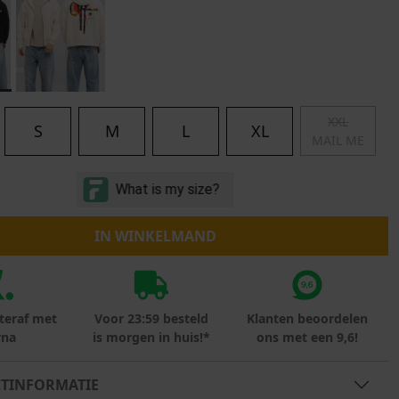
Marokko
Nigeria
MID SEASON-SALE KIDS
Portugal
Spanje
XXL
S
M
L
XL
MAIL ME
IN WINKELMAND
teraf met
Voor 23:59 besteld
Klanten beoordelen
rna
is morgen in huis!*
ons met een 9,6!
TINFORMATIE