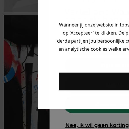
Vertel ons waa
op zoek bent 
Wanneer jij onze website in top
direct jouw
ko
op 'Accepteer' te klikken. De 
derde partijen jou persoonlijke c
Heren kle
en analytische cookies welke er
Dames kl
Kids kle
Gewoon ron
Nee, ik wil geen korting