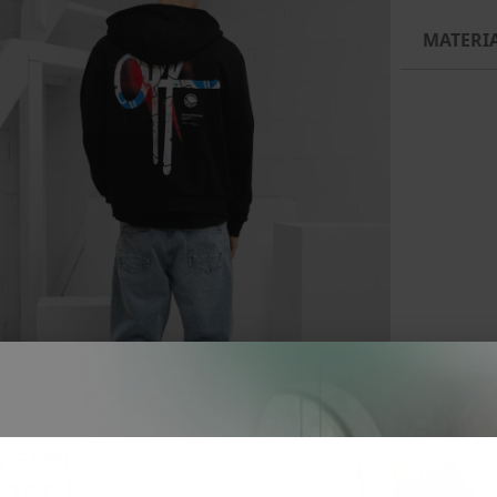
MATERI
ystery
ngen!