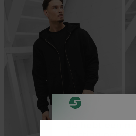
Je hebt een m
korting ontva