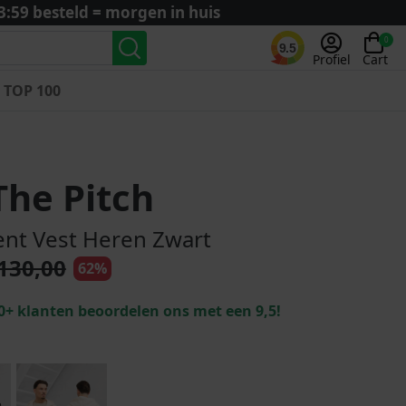
3:59 besteld = morgen in huis
0
9.5
Profiel
Cart
TOP 100
Landenteams
Nederland
The Pitch
Algerije
Argentinië
nt Vest Heren Zwart
België
130,00
62%
Curaçao
Duitsland
0+ klanten beoordelen ons met een 9,5!
Engeland
Frankrijk
Italië
Kroatië