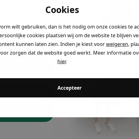
Cookies
r je naar
en claim
vorm wilt gebruiken, dan is het nodig om onze cookies te a
rting
.
persoonlijke cookies plaatsen wij om de website te blijven v
ontent kunnen laten zien. Indien je kiest voor
weigeren
, pl
ding
voor zorgen dat de website goed werkt. Meer informatie ove
hier
.
eding
Accepteer
ding
dkijken