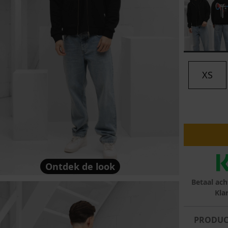
lubs
MID SEASON-SALE DAMES
çe
ay
XS
Ontdek de look
Betaal ach
Kla
PRODUC