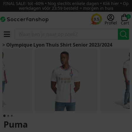
FINAL SALE: tot -60% • Nog slechts enkele dagen • Klik hier • Op
werkdagen vóór 23:59 besteld = morgen in huis
0
9.5
Profiel
Cart
> Olympique Lyon Thuis Shirt Senior 2023/2024
Puma