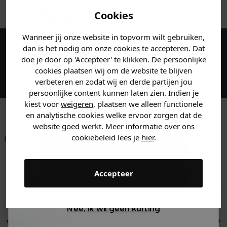
Welke mystery
korting
Cookies
krijg jij? (Tot
-30%
)
Wanneer jij onze website in topvorm wilt gebruiken,
Vertel ons waar je naar op
dan is het nodig om onze cookies te accepteren. Dat
zoek bent. 👇
Maak een account aan en ontvang 5%
doe je door op 'Accepteer' te klikken. De persoonlijke
korting op je eerste bestelling!
cookies plaatsen wij om de website te blijven
verbeteren en zodat wij en derde partijen jou
Heren kleding
persoonlijke content kunnen laten zien. Indien je
kiest voor
weigeren
, plaatsen we alleen functionele
en analytische cookies welke ervoor zorgen dat de
Dames kleding
website goed werkt. Meer informatie over ons
cookiebeleid lees je
hier
.
Betaal achteraf met
Voor 23:59 besteld
Klanten beoordelen
Klarna
is morgen in huis!*
ons met een 9,6!
Kids kleding
Accepteer
Klantenservice
Gewoon rondkijken
Retourneren
Nee, ik wil geen korting
Verzend- en retourinformatie