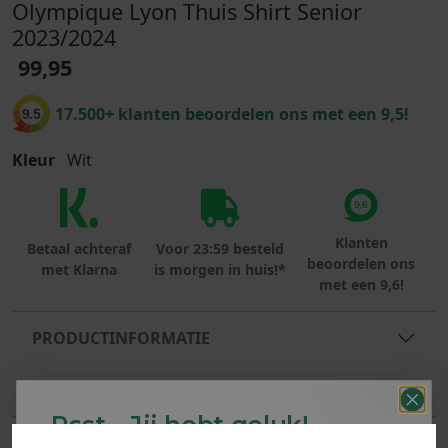
Olympique Lyon Thuis Shirt Senior
2023/2024
99,95
17.500+ klanten beoordelen ons met een 9,5!
9.5
Kleur
Wit
Klanten
Betaal achteraf
Voor 23:59 besteld
beoordelen ons
met Klarna
is morgen in huis!*
met een 9,6!
PRODUCTINFORMATIE
MATERIAAL & WASVOORSCHRIFT
Psst... Jij hebt geluk!
ANDERE BESTELDEN OOK